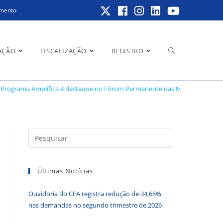
amento
Alternar
AÇÃO
FISCALIZAÇÃO
REGISTRO
te das MPES
Programa Amplifica é destaque no Fórum Permanente das MPES
pesquisa
Pressione
a
do
tecla
Últimas Notícias
“Esc”
para
Ouvidoria do CFA registra redução de 34,65%
fechar
site
nas demandas no segundo trimestre de 2026
o
painel