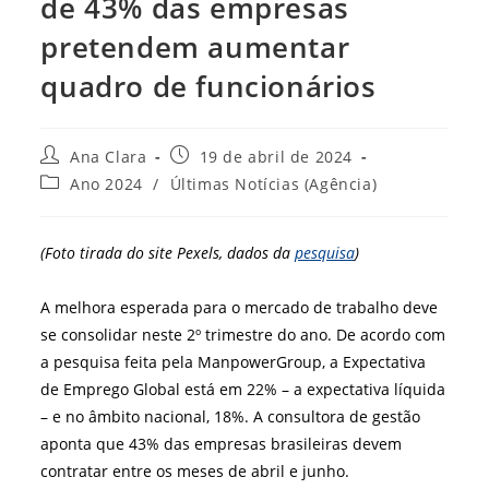
de 43% das empresas
pretendem aumentar
quadro de funcionários
Autor
Post
Ana Clara
19 de abril de 2024
do
publicado:
Categoria
Ano 2024
/
Últimas Notícias (Agência)
post:
do
post:
(Foto tirada do site Pexels, dados da
pesquisa
)
A melhora esperada para o mercado de trabalho deve
se consolidar neste 2º trimestre do ano. De acordo com
a pesquisa feita pela ManpowerGroup, a Expectativa
de Emprego Global está em 22% – a expectativa líquida
– e no âmbito nacional, 18%. A consultora de gestão
aponta que 43% das empresas brasileiras devem
contratar entre os meses de abril e junho.