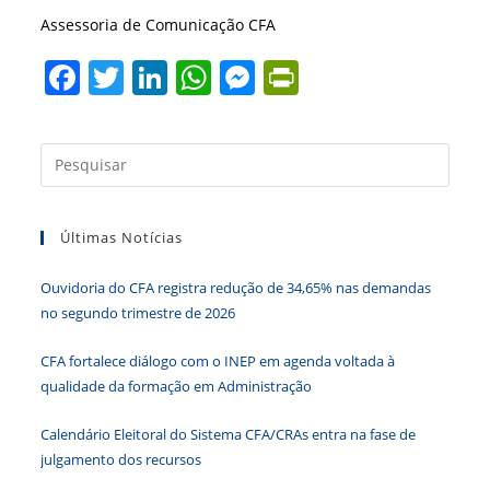
Assessoria de Comunicação CFA
F
T
Li
W
M
Pr
a
w
n
h
e
in
c
itt
k
at
ss
tF
Press
e
er
e
s
e
ri
a
b
dI
A
n
e
tecla
Últimas Notícias
“Esc”
o
n
p
g
n
para
o
p
er
dl
Ouvidoria do CFA registra redução de 34,65% nas demandas
fecha
k
y
no segundo trimestre de 2026
o
paine
CFA fortalece diálogo com o INEP em agenda voltada à
de
qualidade da formação em Administração
pesqu
Calendário Eleitoral do Sistema CFA/CRAs entra na fase de
julgamento dos recursos