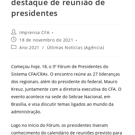
destaque de reunião de
presidentes
Autor
Imprensa CFA
do
Post
18 de novembro de 2021
post:
publicado:
Categoria
Ano 2021
/
Últimas Notícias (Agência)
do
post:
Começou hoje, 18, o 3º Fórum de Presidentes do
Sistema CFA/CRAs. O encontro reúne as 27 lideranças
dos regionais, além do presidente do federal, Mauro
Kreuz, juntamente com a diretoria executiva do CFA. O
evento acontece na sede do Sebrae Nacional, em
Brasília, e visa discutir temas ligados ao mundo da
administração.
Logo no início do Fórum, os presidentes tiveram
conhecimento do calendário de reuniões previsto para