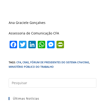
Ana Graciele Gonçalves
Assessoria de Comunicação CFA
F
T
Li
W
M
Pr
a
w
n
h
e
in
c
itt
k
at
ss
tF
TAGS
:
CFA
,
CRAS
,
FÓRUM DE PRESIDENTES DO SISTEMA CFA/CRAS
,
e
er
e
s
e
ri
MINISTÉRIO PÚBLICO DO TRABALHO
b
dI
A
n
e
o
n
p
g
n
Press
o
p
er
dl
a
tecla
k
y
Últimas Notícias
“Esc”
para