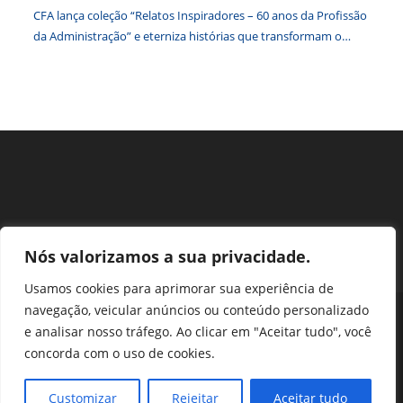
CFA lança coleção “Relatos Inspiradores – 60 anos da Profissão
da Administração” e eterniza histórias que transformam o
Brasil
Nós valorizamos a sua privacidade.
Usamos cookies para aprimorar sua experiência de
navegação, veicular anúncios ou conteúdo personalizado
Perguntas Frequentes
Ouvidoria
Transparência e prestação de contas
e analisar nosso tráfego. Ao clicar em "Aceitar tudo", você
Assessoria de Imprensa
Portal SEI
LGPD
concorda com o uso de cookies.
Protocolo / Peticionamento
Setor de Autarquias Sul 1 Bloco L Edificio CFA - Asa Sul, Brasília -
Customizar
Rejeitar
Aceitar tudo