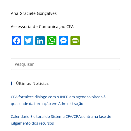
Ana Graciele Gonçalves
Assessoria de Comunicação CFA
F
T
Li
W
M
Pr
a
w
n
h
e
in
c
itt
k
at
ss
tF
Press
e
er
e
s
e
ri
a
b
dI
A
n
e
tecla
Últimas Notícias
“Esc”
o
n
p
g
n
para
o
p
er
dl
CFA fortalece diálogo com o INEP em agenda voltada à
fecha
k
y
qualidade da formação em Administração
o
paine
Calendário Eleitoral do Sistema CFA/CRAs entra na fase de
de
julgamento dos recursos
pesqu