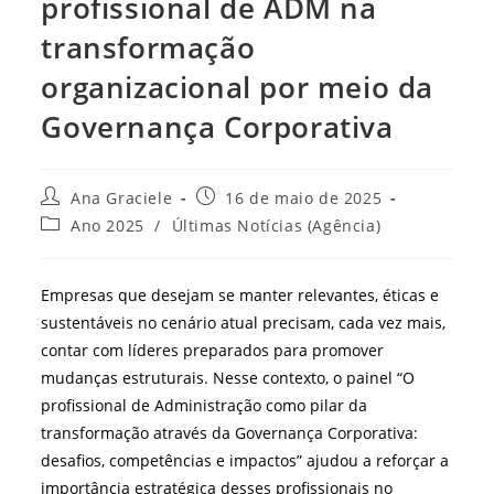
profissional de ADM na
transformação
organizacional por meio da
Governança Corporativa
Autor
Post
Ana Graciele
16 de maio de 2025
do
publicado:
Categoria
Ano 2025
/
Últimas Notícias (Agência)
post:
do
post:
Empresas que desejam se manter relevantes, éticas e
sustentáveis no cenário atual precisam, cada vez mais,
contar com líderes preparados para promover
mudanças estruturais. Nesse contexto, o painel “O
profissional de Administração como pilar da
transformação através da Governança Corporativa:
desafios, competências e impactos” ajudou a reforçar a
importância estratégica desses profissionais no