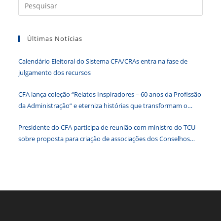
Press
e
er
e
s
e
ri
a
b
dI
A
n
e
tecla
Últimas Notícias
“Esc”
o
n
p
g
n
para
o
p
er
dl
Calendário Eleitoral do Sistema CFA/CRAs entra na fase de
fecha
k
y
julgamento dos recursos
o
paine
CFA lança coleção “Relatos Inspiradores – 60 anos da Profissão
de
da Administração” e eterniza histórias que transformam o
pesqu
Brasil
Presidente do CFA participa de reunião com ministro do TCU
sobre proposta para criação de associações dos Conselhos
Federais