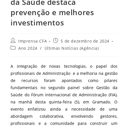
da Saúde destaca
prevenção e melhores
investimentos
Autor
Post
Imprensa CFA
5 de dezembro de 2024
do
publicado:
Categoria
Ano 2024
/
Últimas Notícias (Agência)
post:
do
post:
A integração de novas tecnologias, o papel dos
profissionais de Administração e a melhoria na gestão
de recursos foram apontados como pilares
fundamentais no segundo painel sobre Gestão da
Saúde do Fórum Internacional de Administração (FIA),
na manhã desta quinta-feira (5), em Gramado. O
evento enfatizou ainda a necessidade de uma
abordagem colaborativa, envolvendo gestores,
profissionais e a comunidade para construir um