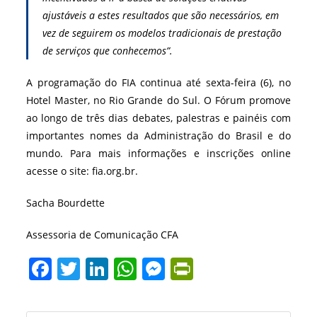
ajustáveis a estes resultados que são necessários, em
vez de seguirem os modelos tradicionais de prestação
de serviços que conhecemos”.
A programação do FIA continua até sexta-feira (6), no
Hotel Master, no Rio Grande do Sul. O Fórum promove
ao longo de três dias debates, palestras e painéis com
importantes nomes da Administração do Brasil e do
mundo. Para mais informações e inscrições online
acesse o site: fia.org.br.
Sacha Bourdette
Assessoria de Comunicação CFA
F
T
Li
W
M
Pr
a
w
n
h
e
in
c
itt
k
at
ss
tF