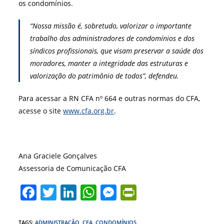
os condomínios.
“Nossa missão é, sobretudo, valorizar o importante
trabalho dos administradores de condomínios e dos
síndicos profissionais, que visam preservar a saúde dos
moradores, manter a integridade das estruturas e
valorização do patrimônio de todos”, defendeu.
Para acessar a RN CFA nº 664 e outras normas do CFA,
acesse o site
www.cfa.org.br
.
Ana Graciele Gonçalves
Assessoria de Comunicação CFA
F
T
Li
W
M
Pr
a
w
n
h
e
in
TAGS
:
ADMINISTRAÇÃO
,
CFA
,
CONDOMÍNIOS