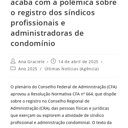
acaba com a polêmica sobre
o registro dos síndicos
profissionais e
administradoras de
condomínio
Autor
Post
Ana Graciele
14 de abril de 2025
do
publicado:
Categoria
Ano 2025
/
Últimas Notícias (Agência)
post:
do
post:
O plenário do Conselho Federal de Administração (CFA)
aprovou a Resolução Normativa CFA nº 664, que dispõe
sobre o registro no Conselho Regional de
Administração (CRA), das pessoas físicas e jurídicas
que exerçam ou explorem a atividade de síndico
profissional e administração condominial. O texto da