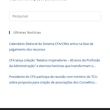
c
itt
k
at
ss
tF
e
er
e
s
e
ri
b
dI
A
n
e
Press
a
o
n
p
g
n
tecla
o
p
er
dl
Últimas Notícias
“Esc”
k
y
para
Calendário Eleitoral do Sistema CFA/CRAs entra na fase de
fecha
julgamento dos recursos
o
paine
CFA lança coleção “Relatos Inspiradores – 60 anos da Profissão
de
da Administração” e eterniza histórias que transformam o
pesqu
Brasil
Presidente do CFA participa de reunião com ministro do TCU
sobre proposta para criação de associações dos Conselhos
Federais