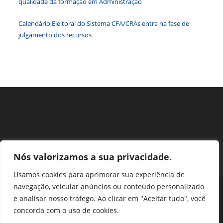
qualidade da formação em Administração
pesqu
Calendário Eleitoral do Sistema CFA/CRAs entra na fase de
julgamento dos recursos
Nós valorizamos a sua privacidade.
Usamos cookies para aprimorar sua experiência de
navegação, veicular anúncios ou conteúdo personalizado
Perguntas Frequentes
Ouvidoria
Transparência e prestação de contas
e analisar nosso tráfego. Ao clicar em "Aceitar tudo", você
Assessoria de Imprensa
Portal SEI
LGPD
concorda com o uso de cookies.
Protocolo / Peticionamento