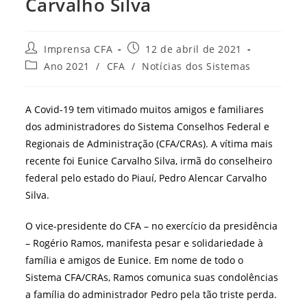
Carvalho Silva
Autor
Post
Imprensa CFA
12 de abril de 2021
do
publicado:
Categoria
Ano 2021
/
CFA
/
Notícias dos Sistemas
post:
do
post:
A Covid-19 tem vitimado muitos amigos e familiares
dos administradores do Sistema Conselhos Federal e
Regionais de Administração (CFA/CRAs). A vítima mais
recente foi Eunice Carvalho Silva, irmã do conselheiro
federal pelo estado do Piauí, Pedro Alencar Carvalho
Silva.
O vice-presidente do CFA – no exercício da presidência
– Rogério Ramos, manifesta pesar e solidariedade à
família e amigos de Eunice. Em nome de todo o
Sistema CFA/CRAs, Ramos comunica suas condolências
a família do administrador Pedro pela tão triste perda.