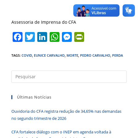
Assessoria de Imprensa do CFA
F
T
Li
W
M
Pr
a
w
n
h
e
in
c
itt
k
at
ss
tF
TAGS
:
COVID
,
EUNICE CARVALHO
,
MORTE
,
PEDRO CARVALHO
,
PERDA
e
er
e
s
e
ri
b
dI
A
n
e
Press
a
o
n
p
g
n
tecla
o
p
er
dl
Últimas Notícias
“Esc”
k
y
para
Ouvidoria do CFA registra redução de 34,65% nas demandas
fecha
no segundo trimestre de 2026
o
paine
CFA fortalece diálogo com o INEP em agenda voltada à
de