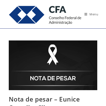
Ir
para
Menu
o
conteúdo
Nota de pesar – Eunice