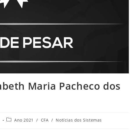
zabeth Maria Pacheco dos
Categoria
1
Ano 2021
/
CFA
/
Notícias dos Sistemas
do