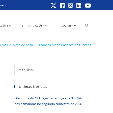
amento
Alternar
AÇÃO
FISCALIZAÇÃO
REGISTRO
stemas
>
Nota de pesar – Elizabeth Maria Pacheco dos Santos
pesquisa
Pressione
a
do
tecla
Últimas Notícias
“Esc”
para
Ouvidoria do CFA registra redução de 34,65%
fechar
site
nas demandas no segundo trimestre de 2026
o
painel