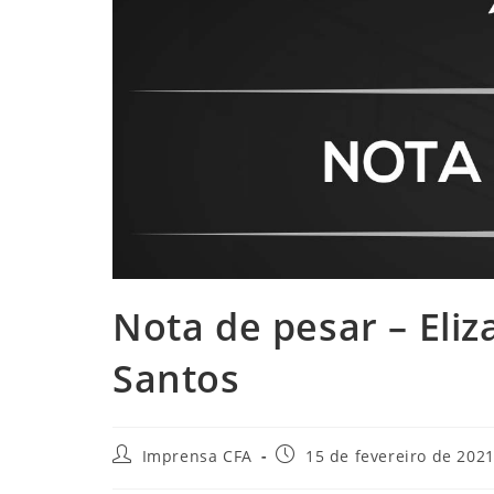
Nota de pesar – Eli
Santos
Autor
Post
Imprensa CFA
15 de fevereiro de 202
do
publicado: