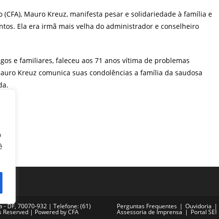
post:
(CFA), Mauro Kreuz, manifesta pesar e solidariedade à família e
tos. Ela era irmã mais velha do administrador e conselheiro
s e familiares, faleceu aos 71 anos vítima de problemas
auro Kreuz comunica suas condolências a família da saudosa
da.
o
ê
ia - DF, 70070-932 | Telefone: (61)
Perguntas Frequentes
Ouvidoria
ts Reserved | Powered by CFA
Assessoria de Imprensa
Portal SEI