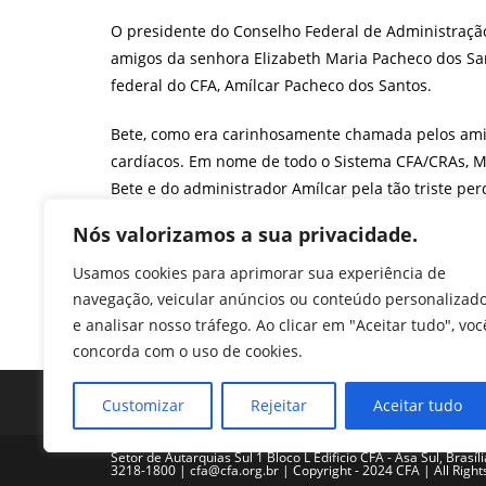
post:
O presidente do Conselho Federal de Administração 
amigos da senhora Elizabeth Maria Pacheco dos San
federal do CFA, Amílcar Pacheco dos Santos.
Bete, como era carinhosamente chamada pelos amigo
cardíacos. Em nome de todo o Sistema CFA/CRAs, M
Bete e do administrador Amílcar pela tão triste per
F
T
Li
W
M
Pr
Nós valorizamos a sua privacidade.
a
w
n
h
e
in
Usamos cookies para aprimorar sua experiência de
c
itt
k
at
ss
tF
navegação, veicular anúncios ou conteúdo personalizad
TAGS
:
NOTA DE PESAR
e analisar nosso tráfego. Ao clicar em "Aceitar tudo", voc
e
er
e
s
e
ri
concorda com o uso de cookies.
b
dI
A
n
e
o
n
p
g
n
Customizar
Rejeitar
Aceitar tudo
o
p
er
dl
Setor de Autarquias Sul 1 Bloco L Edificio CFA - Asa Sul, Brasíl
k
y
3218-1800 | cfa@cfa.org.br | Copyright - 2024 CFA | All Righ