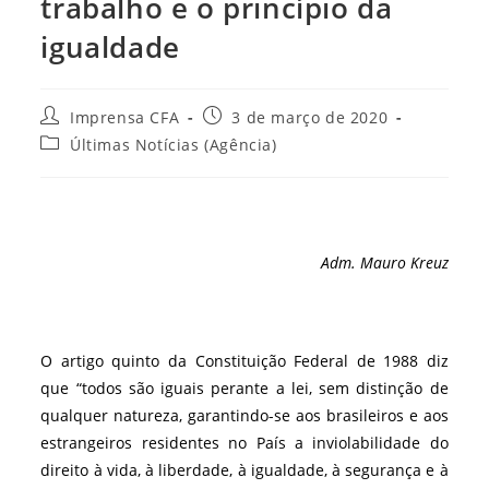
trabalho e o princípio da
igualdade
Autor
Post
Imprensa CFA
3 de março de 2020
do
publicado:
Categoria
Últimas Notícias (Agência)
post:
do
post:
Adm. Mauro Kreuz
O artigo quinto da Constituição Federal de 1988 diz
que “todos são iguais perante a lei, sem distinção de
qualquer natureza, garantindo-se aos brasileiros e aos
estrangeiros residentes no País a inviolabilidade do
direito à vida, à liberdade, à igualdade, à segurança e à