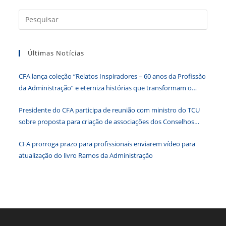
o
n
p
g
n
Press
o
p
er
dl
a
k
y
tecla
Últimas Notícias
“Esc”
para
CFA lança coleção “Relatos Inspiradores – 60 anos da Profissão
fecha
da Administração” e eterniza histórias que transformam o
o
Brasil
paine
Presidente do CFA participa de reunião com ministro do TCU
de
sobre proposta para criação de associações dos Conselhos
pesqu
Federais
CFA prorroga prazo para profissionais enviarem vídeo para
atualização do livro Ramos da Administração