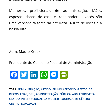
Mulheres, profissionais de administração. Mães,
esposas, donas de casa e trabalhadoras. Vocês são
uma verdadeira força da natureza. A luta de vocês é a
nossa luta.
Adm. Mauro Kreuz
Presidente do Conselho Federal de Administração
F
T
Li
W
M
Pr
a
w
n
h
e
in
c
itt
k
at
ss
tF
TAGS
:
ADMINISTRAÇÃO
,
ARTIGO
,
BRUNO AFFONSO; GESTÃO DE
RISCOS; ENAP; CGU; ADMINISTRAÇÃO; PÚBLICA; ADM ENTREVISTA
,
e
er
e
s
e
ri
CFA
,
DIA INTERNACIONAL DA MULHER
,
EQUIDADE DE GÊNERO
,
b
dI
A
n
e
GESTÃO
,
IGUALDADE