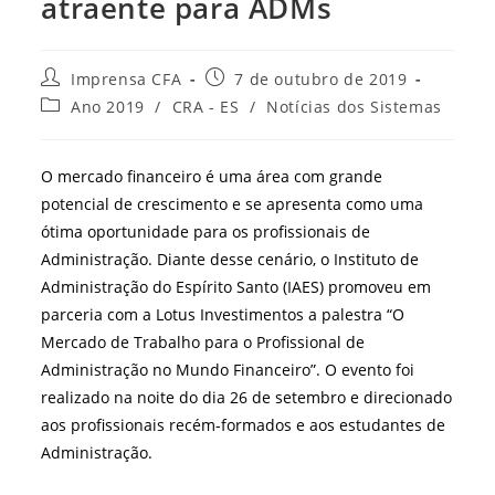
atraente para ADMs
Autor
Post
Imprensa CFA
7 de outubro de 2019
do
publicado:
Categoria
Ano 2019
/
CRA - ES
/
Notícias dos Sistemas
post:
do
post:
O mercado financeiro é uma área com grande
potencial de crescimento e se apresenta como uma
ótima oportunidade para os profissionais de
Administração. Diante desse cenário, o Instituto de
Administração do Espírito Santo (IAES) promoveu em
parceria com a Lotus Investimentos a palestra “O
Mercado de Trabalho para o Profissional de
Administração no Mundo Financeiro”. O evento foi
realizado na noite do dia 26 de setembro e direcionado
aos profissionais recém-formados e aos estudantes de
Administração.