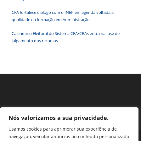
o
paine
CFA fortalece diálogo com o INEP em agenda voltada à
de
qualidade da formação em Administração
pesqu
Calendário Eleitoral do Sistema CFA/CRAs entra na fase de
julgamento dos recursos
Nós valorizamos a sua privacidade.
Usamos cookies para aprimorar sua experiência de
navegação, veicular anúncios ou conteúdo personalizado
Perguntas Frequentes
Ouvidoria