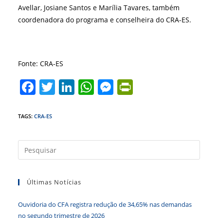
Avellar, Josiane Santos e Marília Tavares, também
coordenadora do programa e conselheira do CRA-ES.
Fonte: CRA-ES
F
T
Li
W
M
Pr
a
w
n
h
e
in
c
itt
k
at
ss
tF
TAGS
:
CRA-ES
e
er
e
s
e
ri
b
dI
A
n
e
Press
a
o
n
p
g
n
tecla
o
p
er
dl
Últimas Notícias
“Esc”
k
y
para
Ouvidoria do CFA registra redução de 34,65% nas demandas
fecha
no segundo trimestre de 2026