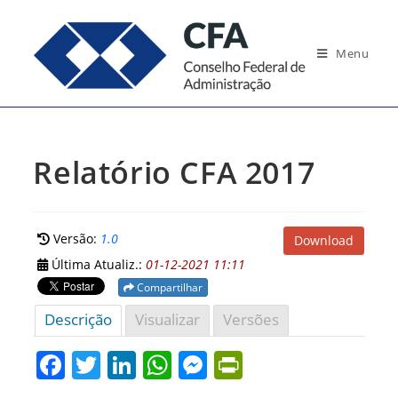
Ir
para
Menu
o
conteúdo
Relatório CFA 2017
Versão:
1.0
Download
Última Atualiz.:
01-12-2021 11:11
Compartilhar
Descrição
Visualizar
Versões
F
T
Li
W
M
Pr
a
w
n
h
e
in