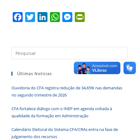
c
itt
k
at
ss
tF
F
T
Li
W
M
Pr
e
er
e
s
e
ri
a
w
n
h
e
in
b
dI
A
n
e
c
itt
k
at
ss
tF
o
n
p
g
n
e
er
e
s
e
ri
o
p
er
dl
Press
b
dI
A
n
e
k
y
a
o
n
p
g
n
tecla
o
p
er
dl
Últimas Notícias
“Esc”
para
k
y
Ouvidoria do CFA registra redução de 34,65% nas demandas
fecha
no segundo trimestre de 2026
o
paine
CFA fortalece diálogo com o INEP em agenda voltada à
de
qualidade da formação em Administração
pesqu
Calendário Eleitoral do Sistema CFA/CRAs entra na fase de
julgamento dos recursos