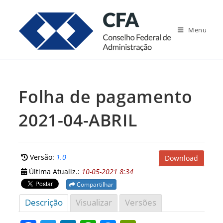
Ir
para
Menu
o
conteúdo
Folha de pagamento
2021-04-ABRIL
Versão:
1.0
Download
Última Atualiz.:
10-05-2021 8:34
Compartilhar
Descrição
Visualizar
Versões