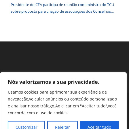
Presidente do CFA participa de reunião com ministro do TCU
sobre proposta para criação de associações dos Conselhos
Federais
Nós valorizamos a sua privacidade.
Usamos cookies para aprimorar sua experiência de
navegação,veicular anúncios ou conteúdo personalizado
Perguntas Frequentes
Ouvidoria
Transparência e prestação de contas
e analisar nosso tráfego.Ao clicar em "Aceitar tudo",você
Assessoria de Imprensa
Portal SEI
LGPD
concorda com o uso de cookies.
Protocolo / Peticionamento
Setor de Autarquias Sul 1 Bloco L Edificio CFA - Asa Sul, Brasília -
Customizar
Rejeitar
Aceitar tudo