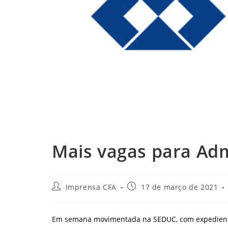
Mais vagas para Ad
Autor
Post
Imprensa CFA
17 de março de 2021
do
publicado:
post:
Em semana movimentada na SEDUC, com expedientes 