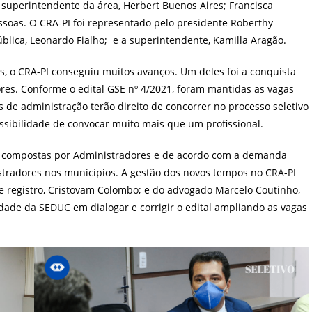
 superintendente da área, Herbert Buenos Aires; Francisca
soas. O CRA-PI foi representado pelo presidente Roberthy
blica, Leonardo Fialho; e a superintendente, Kamilla Aragão.
, o CRA-PI conseguiu muitos avanços. Um deles foi a conquista
es. Conforme o edital GSE nº 4/2021, foram mantidas as vagas
s de administração terão direito de concorrer no processo seletivo
ssibilidade de convocar muito mais que um profissional.
o compostas por Administradores e de acordo com a demanda
stradores nos municípios. A gestão dos novos tempos no CRA-PI
 e registro, Cristovam Colombo; e do advogado Marcelo Coutinho,
lidade da SEDUC em dialogar e corrigir o edital ampliando as vagas