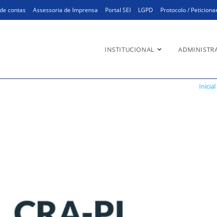
de contas
Assessoria de Imprensa
Portal SEI
LGPD
Protocolo / Peticion
INSTITUCIONAL
ADMINISTR
istradores
Inicial