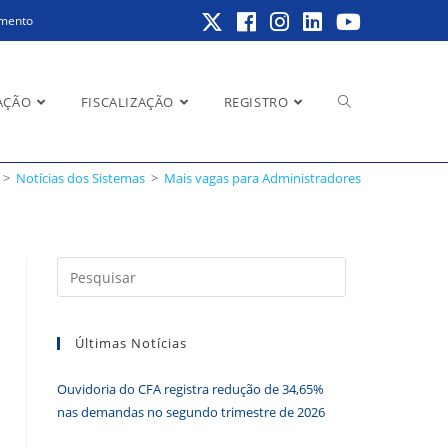
amento
Alternar
AÇÃO
FISCALIZAÇÃO
REGISTRO
>
Notícias dos Sistemas
>
Mais vagas para Administradores
pesquisa
Pressione
a
do
tecla
Últimas Notícias
“Esc”
para
Ouvidoria do CFA registra redução de 34,65%
fechar
site
nas demandas no segundo trimestre de 2026
o
painel