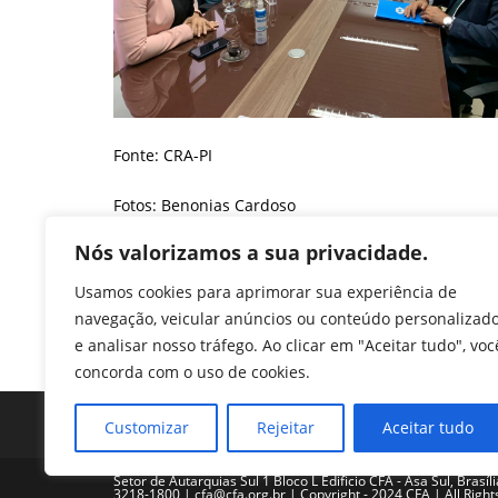
Fonte: CRA-PI
Fotos: Benonias Cardoso
F
T
Li
W
M
Pr
Nós valorizamos a sua privacidade.
a
w
n
h
e
in
Usamos cookies para aprimorar sua experiência de
c
itt
k
at
ss
tF
navegação, veicular anúncios ou conteúdo personalizad
TAGS
:
CRA-PI
e analisar nosso tráfego. Ao clicar em "Aceitar tudo", voc
e
er
e
s
e
ri
concorda com o uso de cookies.
b
dI
A
n
e
o
n
p
g
n
Customizar
Rejeitar
Aceitar tudo
o
p
er
dl
Setor de Autarquias Sul 1 Bloco L Edificio CFA - Asa Sul, Brasíl
3218-1800 | cfa@cfa.org.br | Copyright - 2024 CFA | All Righ