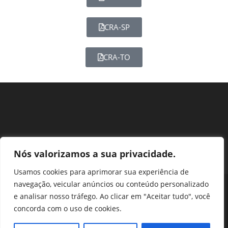
CRA-SP
CRA-TO
Nós valorizamos a sua privacidade.
Usamos cookies para aprimorar sua experiência de
navegação, veicular anúncios ou conteúdo personalizado
Perguntas Frequentes
Ouvidoria
Transparência e prestação de contas
e analisar nosso tráfego. Ao clicar em "Aceitar tudo", você
Assessoria de Imprensa
Portal SEI
LGPD
concorda com o uso de cookies.
Protocolo / Peticionamento