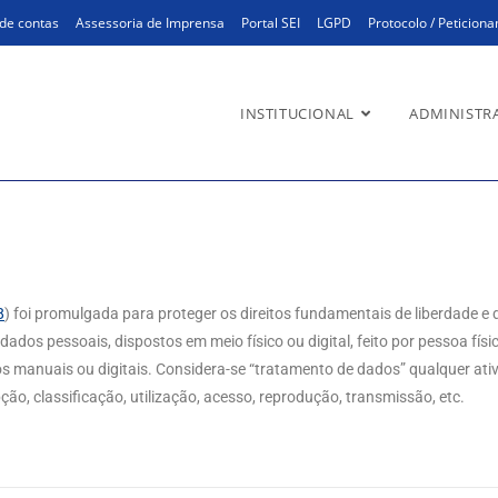
de contas
Assessoria de Imprensa
Portal SEI
LGPD
Protocolo / Peticion
INSTITUCIONAL
ADMINISTR
8
) foi promulgada para proteger os direitos fundamentais de liberdade e 
dos pessoais, dispostos em meio físico ou digital, feito por pessoa física
manuais ou digitais. Considera-se “tratamento de dados” qualquer ativ
o, classificação, utilização, acesso, reprodução, transmissão, etc.