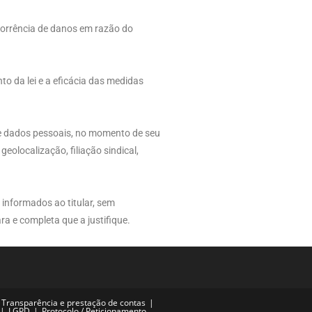
corrência de danos em razão do
o da lei e a eficácia das medidas
s de dados pessoais, no momento de seu
geolocalização, filiação sindical,
e informados ao titular, sem
ra e completa que a justifique.
Transparência e prestação de contas
LGPD
Protocolo / Peticionamento