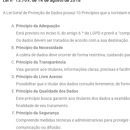
Lei nº 13.709, de 14 de agosto de 2018
A Lei Geral de Proteção de Dados possuí 10 Princípios que a norteiam 
Princípio da Adequação
Está previsto no inciso II, do artigo 6.º da LGPD e prevê a “co
Os dados devem ser tratados de acordo com a sua destinação. A
Princípio da Necessidade
A coleta de dados deve ocorrer de forma restritiva, cuidando pa
Princípio da Transparência
Visa garantir aos titulares, informações claras, precisas e fac
Princípio do Livre Acesso
Possibilitar que o titular dos dados consulte livremente, de fo
Princípio da Qualidade dos Dados
Este princípio busca garantir aos titulares dos dados a exatidã
finalidade de seu tratamento.
Princípio da Segurança
Compreende medidas técnicas e administrativas para proteger os
comunicação ou difusão.