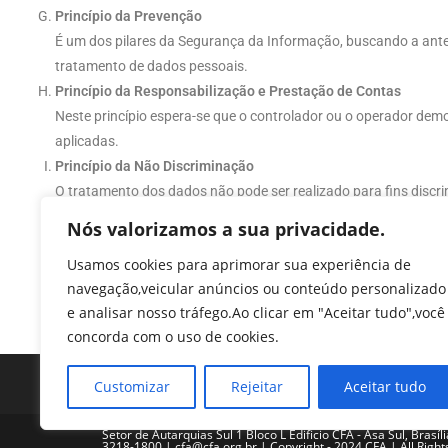
Princípio da Prevenção
É um dos pilares da Segurança da Informação, buscando a ante
tratamento de dados pessoais.
Princípio da Responsabilização e Prestação de Contas
Neste princípio espera-se que o controlador ou o operador dem
aplicadas.
Princípio da Não Discriminação
O tratamento dos dados não pode ser realizado para fins discrim
tratamento, informações determinadas por características, sejam e
Nós valorizamos a sua privacidade.
estado genético ou de saúde ou orientação sexual.
Usamos cookies para aprimorar sua experiência de
Princípio da Finalidade
navegação,veicular anúncios ou conteúdo personalizado
Previsto no inciso I do art. 6.º da LGPD, emprega-se como a “rea
e analisar nosso tráfego.Ao clicar em "Aceitar tudo",você
possibilidade de tratamento posterior de forma incompatível com 
concorda com o uso de cookies.
Customizar
Rejeitar
Aceitar tudo
Setor de Autarquias Sul 1 Bloco L Edificio CFA - Asa Sul, Brasíl
3218-1800 | cfa@cfa.org.br | Copyright - 2024 CFA | All Righ