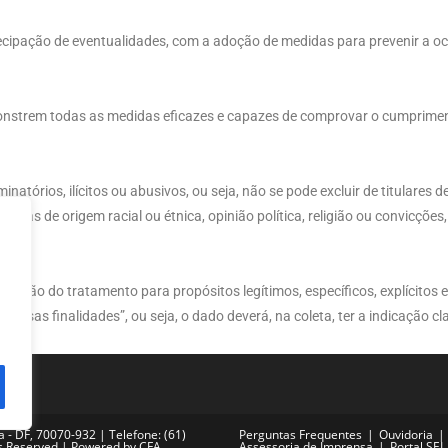
cipação de eventualidades, com a adoção de medidas para prevenir a o
onstrem todas as medidas eficazes e capazes de comprovar o cumpriment
inatórios, ilícitos ou abusivos, ou seja, não se pode excluir de titulare
las de origem racial ou étnica, opinião política, religião ou convicções, 
lização do tratamento para propósitos legítimos, específicos, explícitos 
essas finalidades”, ou seja, o dado deverá, na coleta, ter a indicação cla
ia - DF, 70070-932 | Telefone: (61)
Perguntas Frequentes
Ouvidoria
ts Reserved | Powered by CFA
Assessoria de Imprensa
Portal SEI