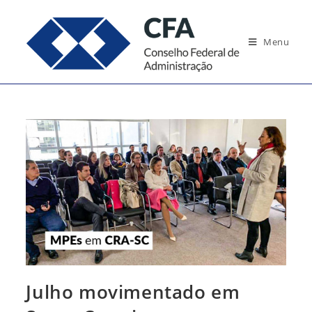
Ir
para
Menu
o
conteúdo
Julho movimentado em