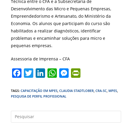
Técnica entre o CFA e a Subsecretaria de
Desenvolvimento das Micro e Pequenas Empresas,
Empreendedorismo e Artesanato, do Ministério da
Economia. Os alunos que participam do curso são
habilitados a realizar diagnósticos, identificar
problemas e encaminhar soluções para micro e
pequenas empresas.
Assessoria de Imprensa – CFA
F
T
Li
W
M
Pr
a
w
n
h
e
in
c
itt
k
at
ss
tF
TAGS
:
CAPACITAÇÃO EM MPES
,
CLAUDIA STADTLOBER
,
CRA-SC
,
MPES
,
PESQUISA DE PERFIL PROFISSIONAL
e
er
e
s
e
ri
b
dI
A
n
e
Press
o
n
p
g
n
a
o
p
er
dl
tecla