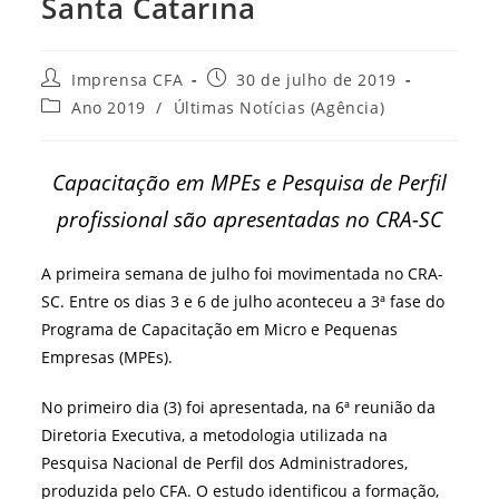
Santa Catarina
Autor
Post
Imprensa CFA
30 de julho de 2019
do
publicado:
Categoria
Ano 2019
/
Últimas Notícias (Agência)
post:
do
post:
Capacitação em MPEs e Pesquisa de Perfil
profissional são apresentadas no CRA-SC
A primeira semana de julho foi movimentada no CRA-
SC. Entre os dias 3 e 6 de julho aconteceu a 3ª fase do
Programa de Capacitação em Micro e Pequenas
Empresas (MPEs).
No primeiro dia (3) foi apresentada, na 6ª reunião da
Diretoria Executiva, a metodologia utilizada na
Pesquisa Nacional de Perfil dos Administradores,
produzida pelo CFA. O estudo identificou a formação,