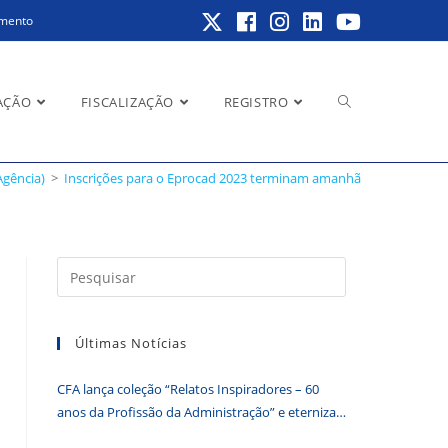
amento
Alternar
AÇÃO
FISCALIZAÇÃO
REGISTRO
Agência)
>
Inscrições para o Eprocad 2023 terminam amanhã
pesquisa
Pressione
a
do
tecla
Últimas Notícias
“Esc”
para
CFA lança coleção “Relatos Inspiradores – 60
fechar
site
anos da Profissão da Administração” e eterniza
o
histórias que transformam o Brasil
painel