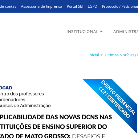
de contas
Assessoria de Imprensa
Portal SEI
LGPD
Protocolo / Peticion
INSTITUCIONAL
ADMINISTR
ocad 2023 terminam amanhã
Inicial
>
Últimas Notícias (