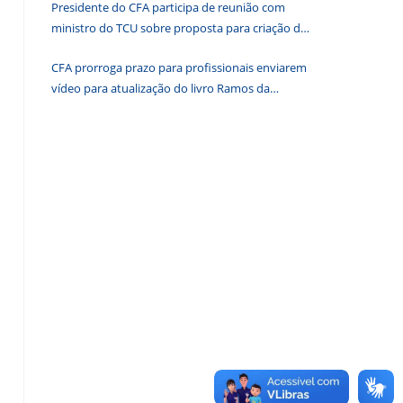
Presidente do CFA participa de reunião com
de
ministro do TCU sobre proposta para criação de
pesquisa.
associações dos Conselhos Federais
CFA prorroga prazo para profissionais enviarem
vídeo para atualização do livro Ramos da
Administração