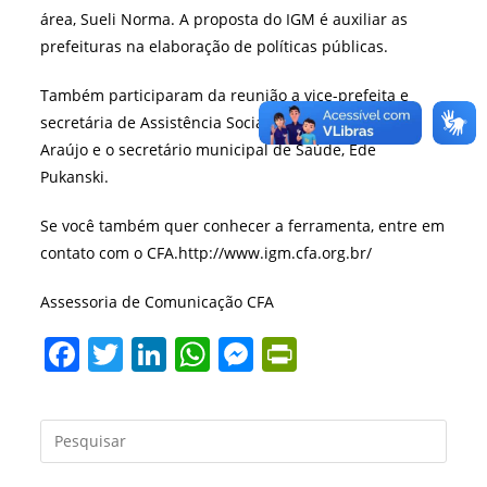
área, Sueli Norma. A proposta do IGM é auxiliar as
prefeituras na elaboração de políticas públicas.
Também participaram da reunião a vice-prefeita e
secretária de Assistência Social, Rita Mara de Paula
Araújo e o secretário municipal de Saúde, Ede
Pukanski.
Se você também quer conhecer a ferramenta, entre em
contato com o CFA.http://www.igm.cfa.org.br/
Assessoria de Comunicação CFA
F
T
Li
W
M
Pr
a
w
n
h
e
in
c
itt
k
at
ss
tF
Press
e
er
e
s
e
ri
a
tecla