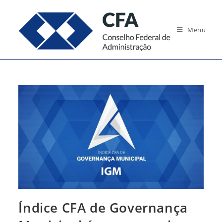
Ir
para
Menu
o
conteúdo
Índice CFA de Governança