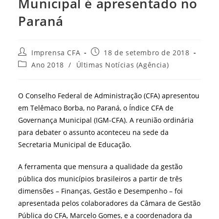
Municipal é apresentado no
Paraná
Autor
Post
Imprensa CFA
18 de setembro de 2018
do
publicado:
Categoria
Ano 2018
/
Últimas Notícias (Agência)
post:
do
post:
O Conselho Federal de Administração (CFA) apresentou
em Telêmaco Borba, no Paraná, o Índice CFA de
Governança Municipal (IGM-CFA). A reunião ordinária
para debater o assunto aconteceu na sede da
Secretaria Municipal de Educação.
A ferramenta que mensura a qualidade da gestão
pública dos municípios brasileiros a partir de três
dimensões – Finanças, Gestão e Desempenho – foi
apresentada pelos colaboradores da Câmara de Gestão
Pública do CFA, Marcelo Gomes, e a coordenadora da