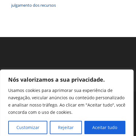
julgamento dos recursos
Nós valorizamos a sua privacidade.
Usamos cookies para aprimorar sua experiência de
navegação, veicular anúncios ou conteúdo personalizado
Perguntas Frequentes
Ouvidoria
Transparência e prestação de contas
e analisar nosso tráfego. Ao clicar em "Aceitar tudo", você
Assessoria de Imprensa
Portal SEI
LGPD
concorda com o uso de cookies.
Protocolo / Peticionamento
Setor de Autarquias Sul 1 Bloco L Edificio CFA - Asa Sul, Brasília -
Customizar
Rejeitar
Aceitar tudo
DF, 70070-932 | Telefone: (61) 3218-1800 | cfa@cfa.org.br |
Copyright - 2024 CFA | All Rights Reserved | Powered by CFA