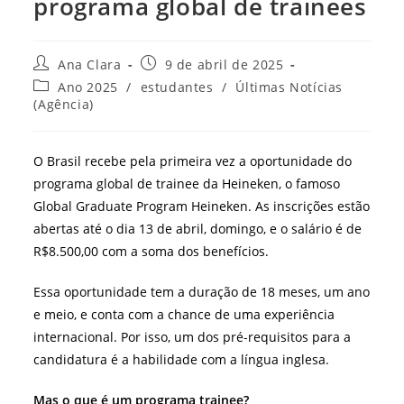
programa global de trainees
Autor
Post
Ana Clara
9 de abril de 2025
do
publicado:
Categoria
Ano 2025
/
estudantes
/
Últimas Notícias
post:
do
(Agência)
post:
O Brasil recebe pela primeira vez a oportunidade do
programa global de trainee da Heineken, o famoso
Global Graduate Program Heineken. As inscrições estão
abertas até o dia 13 de abril, domingo, e o salário é de
R$8.500,00 com a soma dos benefícios.
Essa oportunidade tem a duração de 18 meses, um ano
e meio, e conta com a chance de uma experiência
internacional. Por isso, um dos pré-requisitos para a
candidatura é a habilidade com a língua inglesa.
Mas o que é um programa trainee?