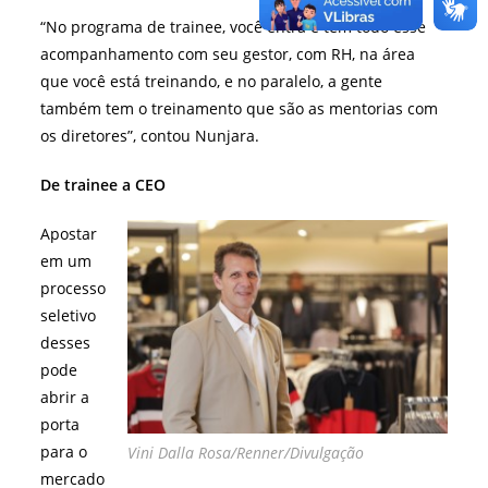
“No programa de trainee, você entra e tem todo esse
acompanhamento com seu gestor, com RH, na área
que você está treinando, e no paralelo, a gente
também tem o treinamento que são as mentorias com
os diretores”, contou Nunjara.
De trainee a CEO
Apostar
em um
processo
seletivo
desses
pode
abrir a
porta
para o
Vini Dalla Rosa/Renner/Divulgação
mercado