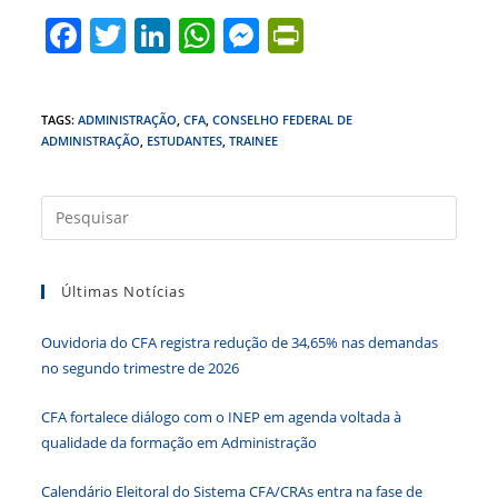
F
T
Li
W
M
Pr
a
w
n
h
e
in
c
itt
k
at
ss
tF
TAGS
:
ADMINISTRAÇÃO
,
CFA
,
CONSELHO FEDERAL DE
e
er
e
s
e
ri
ADMINISTRAÇÃO
,
ESTUDANTES
,
TRAINEE
b
dI
A
n
e
o
n
p
g
n
Press
o
p
er
dl
a
tecla
k
y
Últimas Notícias
“Esc”
para
Ouvidoria do CFA registra redução de 34,65% nas demandas
fecha
no segundo trimestre de 2026
o
paine
CFA fortalece diálogo com o INEP em agenda voltada à
de
qualidade da formação em Administração
pesqu
Calendário Eleitoral do Sistema CFA/CRAs entra na fase de