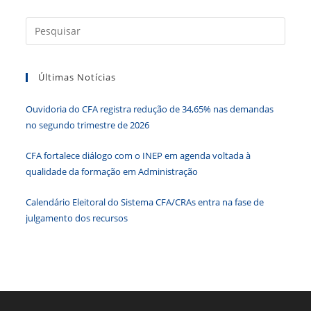
c
itt
k
at
ss
tF
Press
e
er
e
s
e
ri
a
b
dI
A
n
e
tecla
Últimas Notícias
“Esc”
o
n
p
g
n
para
o
p
er
dl
Ouvidoria do CFA registra redução de 34,65% nas demandas
fecha
k
y
no segundo trimestre de 2026
o
paine
CFA fortalece diálogo com o INEP em agenda voltada à
de
qualidade da formação em Administração
pesqu
Calendário Eleitoral do Sistema CFA/CRAs entra na fase de
julgamento dos recursos