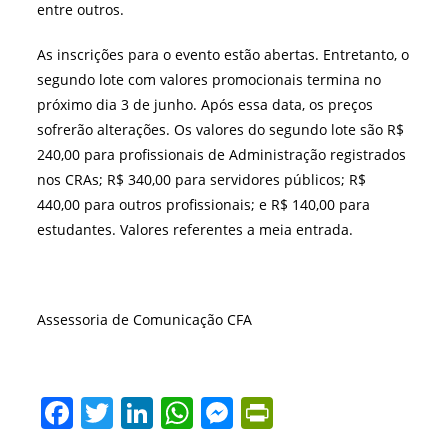
entre outros.
As inscrições para o evento estão abertas. Entretanto, o
segundo lote com valores promocionais termina no
próximo dia 3 de junho. Após essa data, os preços
sofrerão alterações. Os valores do segundo lote são R$
240,00 para profissionais de Administração registrados
nos CRAs; R$ 340,00 para servidores públicos; R$
440,00 para outros profissionais; e R$ 140,00 para
estudantes. Valores referentes a meia entrada.
Assessoria de Comunicação CFA
F
T
Li
W
M
Pr
a
w
n
h
e
in