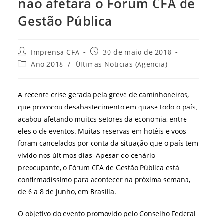
não afetará o Fórum CFA de
Gestão Pública
Autor
Post
Imprensa CFA
30 de maio de 2018
do
publicado:
Categoria
Ano 2018
/
Últimas Notícias (Agência)
post:
do
post:
A recente crise gerada pela greve de caminhoneiros,
que provocou desabastecimento em quase todo o país,
acabou afetando muitos setores da economia, entre
eles o de eventos. Muitas reservas em hotéis e voos
foram cancelados por conta da situação que o país tem
vivido nos últimos dias. Apesar do cenário
preocupante, o Fórum CFA de Gestão Pública está
confirmadíssimo para acontecer na próxima semana,
de 6 a 8 de junho, em Brasília.
O objetivo do evento promovido pelo Conselho Federal