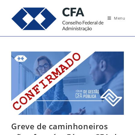
Ir
para
Menu
o
conteúdo
Greve de caminhoneiros