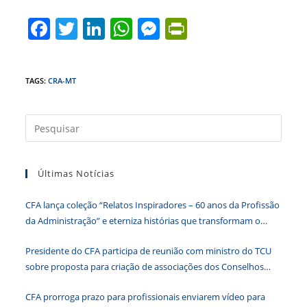
F
T
Li
W
M
Pr
a
w
n
h
e
in
c
itt
k
at
ss
tF
TAGS
:
CRA-MT
e
er
e
s
e
ri
b
dI
A
n
e
Press
o
n
p
g
n
a
o
p
er
dl
tecla
Últimas Notícias
k
y
“Esc”
para
CFA lança coleção “Relatos Inspiradores – 60 anos da Profissão
fecha
da Administração” e eterniza histórias que transformam o
o
Brasil
paine
Presidente do CFA participa de reunião com ministro do TCU
de
sobre proposta para criação de associações dos Conselhos
pesqu
Federais
CFA prorroga prazo para profissionais enviarem vídeo para