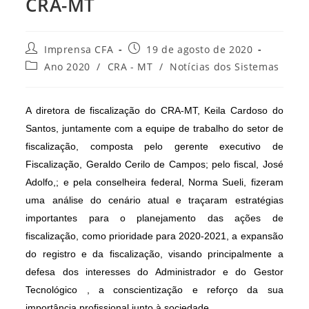
CRA-MT
Autor
Post
Imprensa CFA
19 de agosto de 2020
do
publicado:
Categoria
Ano 2020
/
CRA - MT
/
Notícias dos Sistemas
post:
do
post:
A diretora de fiscalização do CRA-MT, Keila Cardoso do
Santos, juntamente com a equipe de trabalho do setor de
fiscalização, composta pelo gerente executivo de
Fiscalização, Geraldo Cerilo de Campos; pelo fiscal, José
Adolfo,; e pela conselheira federal, Norma Sueli, fizeram
uma análise do cenário atual e traçaram estratégias
importantes para o planejamento das ações de
fiscalização, como prioridade para 2020-2021, a expansão
do registro e da fiscalização, visando principalmente a
defesa dos interesses do Administrador e do Gestor
Tecnológico , a conscientização e reforço da sua
importância profissional junto à sociedade.