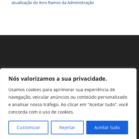
atualização do livro Ramos da Administração
Nós valorizamos a sua privacidade.
Usamos cookies para aprimorar sua experiência de
navegação, veicular anúncios ou conteúdo personalizado
Perguntas Frequentes
Ouvidoria
Transparência e prestação de contas
e analisar nosso tráfego. Ao clicar em "Aceitar tudo", você
Assessoria de Imprensa
Portal SEI
LGPD
concorda com o uso de cookies.
Protocolo / Peticionamento
Setor de Autarquias Sul 1 Bloco L Edificio CFA - Asa Sul, Brasília -
Customizar
Rejeitar
Aceitar tudo
DF, 70070-932 | Telefone: (61) 3218-1800 | cfa@cfa.org.br |
Copyright - 2024 CFA | All Rights Reserved | Powered by CFA