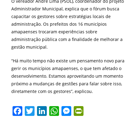
O vereador André Lima (PSOL), coordenador do projeto
Administrador Municipal, explica que o fórum busca
capacitar os gestores sobre estratégias locais de
administração. Os prefeitos dos 16 municípios
amapaenses trocaram experiências sobre
administração pública com a finalidade de melhorar a
gestão municipal.
“Há muito tempo não existe um pensamento novo para
gerir os municípios amapaenses, o que tem afetado o
desenvolvimento. Estamos aproveitando um momento
próximo a mudanças de gestões para falar sobre isso,
diretamente com os gestores”, explicou.
F
T
Li
W
M
Pr
a
w
n
h
e
in
c
itt
k
at
ss
tF