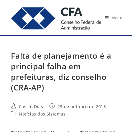
Ir
para
Menu
o
conteúdo
Falta de planejamento é a
principal falha em
prefeituras, diz conselho
(CRA-AP)
Autor
Post
Cássio Dias
23 de outubro de 2015
do
publicado:
Categoria
Notícias dos Sistemas
post:
do
post: