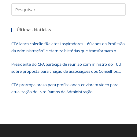
e
er
e
s
e
ri
Press
b
dI
A
n
e
a
o
n
p
g
n
tecla
o
p
er
dl
Últimas Notícias
“Esc”
para
k
y
CFA lança coleção “Relatos Inspiradores – 60 anos da Profissão
fecha
da Administração” e eterniza histórias que transformam o
o
Brasil
paine
Presidente do CFA participa de reunião com ministro do TCU
de
sobre proposta para criação de associações dos Conselhos
pesqu
Federais
CFA prorroga prazo para profissionais enviarem vídeo para
atualização do livro Ramos da Administração