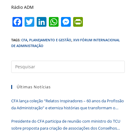
Rádio ADM
F
T
Li
W
M
Pr
a
w
n
h
e
in
c
itt
k
at
ss
tF
TAGS
:
CFA
,
PLANEJAMENTO E GESTÃO
,
XVII FÓRUM INTERNACIONAL
DE ADMINISTRAÇÃO
e
er
e
s
e
ri
b
dI
A
n
e
Press
o
n
p
g
n
a
o
p
er
dl
tecla
k
y
Últimas Notícias
“Esc”
para
CFA lança coleção “Relatos Inspiradores – 60 anos da Profissão
fecha
da Administração” e eterniza histórias que transformam o
o
Brasil
paine
Presidente do CFA participa de reunião com ministro do TCU
de
sobre proposta para criação de associações dos Conselhos
pesqu
Federais