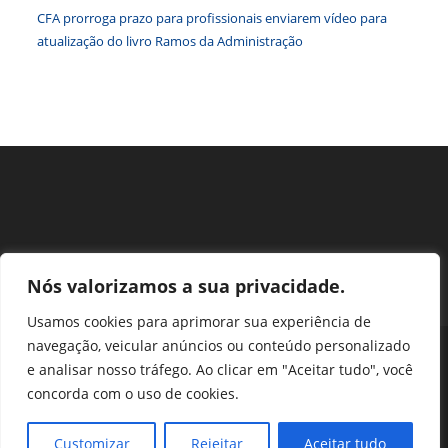
CFA prorroga prazo para profissionais enviarem vídeo para
atualização do livro Ramos da Administração
Nós valorizamos a sua privacidade.
Usamos cookies para aprimorar sua experiência de
navegação, veicular anúncios ou conteúdo personalizado
Perguntas Frequentes
Ouvidoria
Transparência e prestação de contas
e analisar nosso tráfego. Ao clicar em "Aceitar tudo", você
Assessoria de Imprensa
Portal SEI
LGPD
concorda com o uso de cookies.
Protocolo / Peticionamento
Setor de Autarquias Sul 1 Bloco L Edificio CFA - Asa Sul, Brasília -
Customizar
Rejeitar
Aceitar tudo