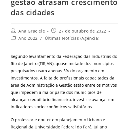
gestão atrasam crescimento
das cidades
Autor
Post
Ana Graciele
27 de outubro de 2022
do
publicado:
Categoria
Ano 2022
/
Últimas Notícias (Agência)
post:
do
post:
Segundo levantamento da Federação das Indústrias do
Rio de Janeiro (FIRJAN), quase metade dos municípios
pesquisados usam apenas 3% do orçamento em
investimentos. A falta de profissionais capacitados da
área de Administração e Gestão estão entre os motivos
que impedem a maior parte dos municípios de
alcançar o equilíbrio financeiro, investir e avançar em
indicadores socioeconômicos satisfatórios.
O professor e doutor em planejamento Urbano e
Regional da Universidade Federal do Pará, Juliano