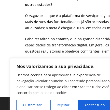
outros estados?
O rs.gov.br — que é a plataforma de serviços digita
Mais de 90% das funcionalidades já são acessadas 
atualizadas; a meta é chegar a 100% em todas as mé
Cabe ressaltar, no entanto, que há grande disparid
capacidades de transformação digital. Em geral, os
questões regulatórias e objetivos conflitantes, além
F
T
Li
W
M
Pr
Nós valorizamos a sua privacidade.
a
w
n
h
e
in
Usamos cookies para aprimorar sua experiência de
c
itt
k
at
ss
tF
TAGS
:
ENTREVISTA ESPECIAL
,
GESTÃO ESTRATÉTICA
,
GOVERNO DIG
navegação,veicular anúncios ou conteúdo personalizado
PÚBLICO
e
er
e
s
e
ri
e analisar nosso tráfego.Ao clicar em "Aceitar tudo",você
b
dI
A
n
e
concorda com o uso de cookies.
o
n
p
g
n
Customizar
Rejeitar
Aceitar tudo