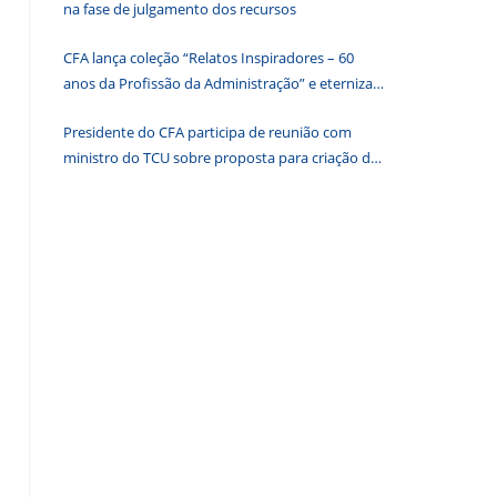
na fase de julgamento dos recursos
o
painel
CFA lança coleção “Relatos Inspiradores – 60
de
anos da Profissão da Administração” e eterniza
pesquisa.
histórias que transformam o Brasil
Presidente do CFA participa de reunião com
ministro do TCU sobre proposta para criação de
associações dos Conselhos Federais