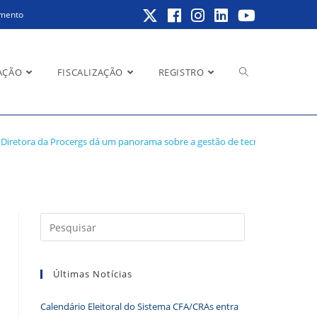
amento
Alternar
AÇÃO
FISCALIZAÇÃO
REGISTRO
 de tecnologia no
Diretora da Procergs dá um panorama sobre a gestão de tecnologia no Bras
pesquisa
do
Pressione
a
tecla
Últimas Notícias
“Esc”
site
para
Calendário Eleitoral do Sistema CFA/CRAs entra
fechar