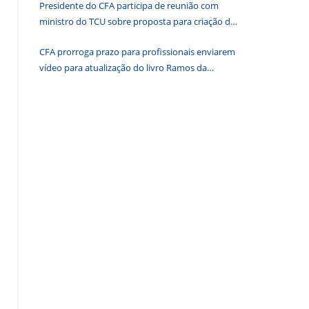
Presidente do CFA participa de reunião com
de
ministro do TCU sobre proposta para criação de
pesquisa.
associações dos Conselhos Federais
CFA prorroga prazo para profissionais enviarem
vídeo para atualização do livro Ramos da
Administração