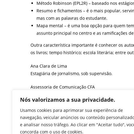
Método Robinson (EPL2R) – baseado nos estágios 
Resumo e fichamentos – é o mais popular, servi
mas com as palavras do estudante.
Mapa mental – é uma boa opção para quem tem 
assunto principal no centro e as ramificações de
Outra característica importante é conhecer os aut
os livros; tempo histórico; escola literária; entre o
Ana Clara de Lima
Estagiária de jornalismo, sob supervisão.
Assessoria de Comunicação CFA
F
T
Li
W
M
Pr
Nós valorizamos a sua privacidade.
a
w
n
h
e
in
Usamos cookies para aprimorar sua experiência de
c
itt
k
at
ss
tF
navegação, veicular anúncios ou conteúdo personalizad
TAGS
:
ADMINISTRAÇÃO
,
CFA
,
CONSELHO FEDERAL DE ADMINISTR
e analisar nosso tráfego. Ao clicar em "Aceitar tudo", voc
e
er
e
s
e
ri
concorda com o uso de cookies.