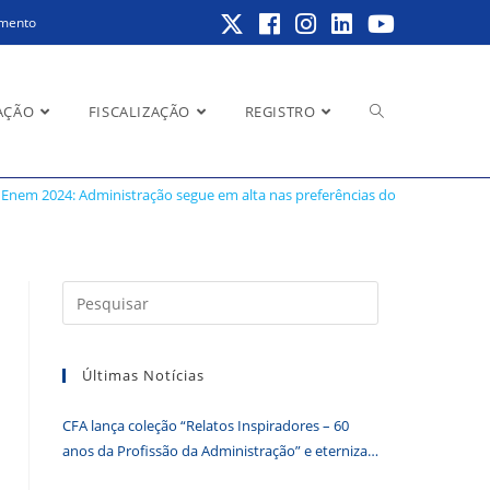
amento
Alternar
AÇÃO
FISCALIZAÇÃO
REGISTRO
ncias dos estudantes
Enem 2024: Administração segue em alta nas preferências dos estudantes
pesquisa
Pressione
a
do
tecla
Últimas Notícias
“Esc”
para
CFA lança coleção “Relatos Inspiradores – 60
fechar
site
anos da Profissão da Administração” e eterniza
o
histórias que transformam o Brasil
painel