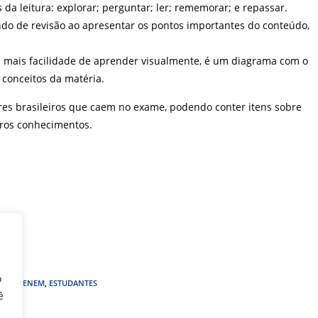
da leitura: explorar; perguntar; ler; rememorar; e repassar.
ndo de revisão ao apresentar os pontos importantes do conteúdo,
mais facilidade de aprender visualmente, é um diagrama com o
 conceitos da matéria.
ores brasileiros que caem no exame, podendo conter itens sobre
utros conhecimentos.
o
AÇÃO
,
ENEM
,
ESTUDANTES
ê