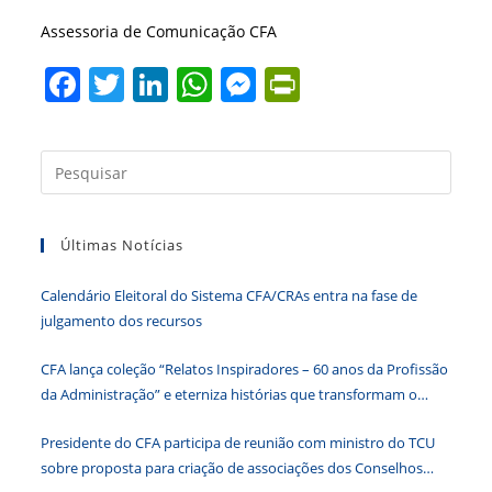
Assessoria de Comunicação CFA
F
T
Li
W
M
Pr
a
w
n
h
e
in
c
itt
k
at
ss
tF
Press
e
er
e
s
e
ri
a
b
dI
A
n
e
tecla
Últimas Notícias
“Esc”
o
n
p
g
n
para
o
p
er
dl
Calendário Eleitoral do Sistema CFA/CRAs entra na fase de
fecha
k
y
julgamento dos recursos
o
paine
CFA lança coleção “Relatos Inspiradores – 60 anos da Profissão
de
da Administração” e eterniza histórias que transformam o
pesqu
Brasil
Presidente do CFA participa de reunião com ministro do TCU
sobre proposta para criação de associações dos Conselhos