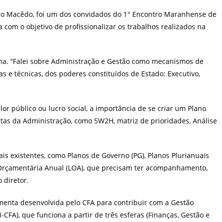
st:
bio Macêdo, foi um dos convidados do 1° Encontro Maranhense de
 com o objetivo de profissionalizar os trabalhos realizados na
gna. “Falei sobre Administração e Gestão como mecanismos de
as e técnicas, dos poderes constituídos de Estado: Executivo,
or público ou lucro social, a importância de se criar um Plano
tas da Administração, como 5W2H, matriz de prioridades, Análise
gais existentes, como Planos de Governo (PG), Planos Plurianuais
ei Orçamentária Anual (LOA), que precisam ter acompanhamento,
o diretor.
menta desenvolvida pelo CFA para contribuir com a Gestão
CFA), que funciona a partir de três esferas (Finanças, Gestão e