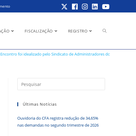
amento
Alternar
AÇÃO
FISCALIZAÇÃO
REGISTRO
adores do Maranhão
Encontro foi idealizado pelo Sindicato de Administradores do Maranhão
pesquisa
Pressione
a
do
tecla
Últimas Notícias
“Esc”
para
Ouvidoria do CFA registra redução de 34,65%
fechar
site
nas demandas no segundo trimestre de 2026
o
painel