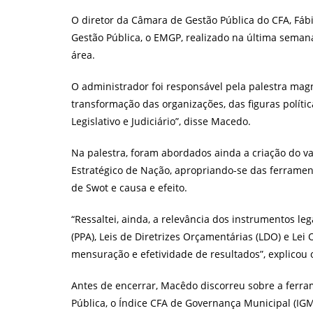
post:
po
O diretor da Câmara de Gestão Pública do CFA, Fá
Gestão Pública, o EMGP, realizado na última semana
área.
O administrador foi responsável pela palestra ma
transformação das organizações, das figuras polític
Legislativo e Judiciário”, disse Macedo.
Na palestra, foram abordados ainda a criação do val
Estratégico de Nação, apropriando-se das ferramen
de Swot e causa e efeito.
“Ressaltei, ainda, a relevância dos instrumentos le
(PPA), Leis de Diretrizes Orçamentárias (LDO) e L
mensuração e efetividade de resultados”, explicou 
Antes de encerrar, Macêdo discorreu sobre a ferra
Pública, o Índice CFA de Governança Municipal (IGM-