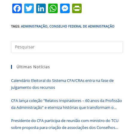
F
T
Li
W
M
Pr
a
w
n
h
e
in
c
itt
k
at
ss
tF
TAGS
:
ADMINISTRAÇÃO
,
CONSELHO FEDERAL DE ADMINISTRAÇÃO
e
er
e
s
e
ri
b
dI
A
n
e
Press
a
o
n
p
g
n
tecla
o
p
er
dl
Últimas Notícias
“Esc”
k
y
para
Calendário Eleitoral do Sistema CFA/CRAs entra na fase de
fecha
julgamento dos recursos
o
paine
CFA lança coleção “Relatos Inspiradores – 60 anos da Profissão
de
da Administração” e eterniza histórias que transformam o
pesqu
Brasil
Presidente do CFA participa de reunião com ministro do TCU
sobre proposta para criação de associações dos Conselhos