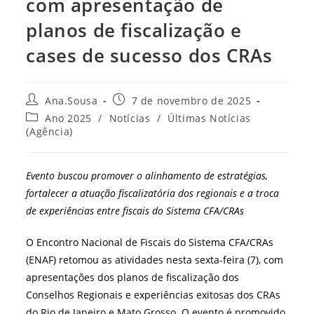
com apresentação de
planos de fiscalização e
cases de sucesso dos CRAs
Autor
Post
Ana.Sousa
7 de novembro de 2025
do
publicado:
Categoria
Ano 2025
/
Notícias
/
Últimas Notícias
post:
do
(Agência)
post:
Evento buscou promover o alinhamento de estratégias,
fortalecer a atuação fiscalizatória dos regionais e a troca
de experiências entre fiscais do Sistema CFA/CRAs
O Encontro Nacional de Fiscais do Sistema CFA/CRAs
(ENAF) retomou as atividades nesta sexta-feira (7), com
apresentações dos planos de fiscalização dos
Conselhos Regionais e experiências exitosas dos CRAs
do Rio de Janeiro e Mato Grosso. O evento é promovido