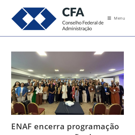
Ir
para
Menu
o
conteúdo
ENAF encerra programação