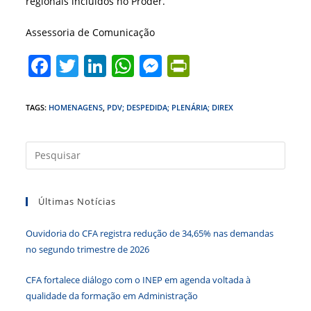
regionais incluídos no Proder.
Assessoria de Comunicação
F
T
Li
W
M
Pr
a
w
n
h
e
in
c
itt
k
at
ss
tF
TAGS
:
HOMENAGENS
,
PDV; DESPEDIDA; PLENÁRIA; DIREX
e
er
e
s
e
ri
b
dI
A
n
e
Press
a
o
n
p
g
n
tecla
o
p
er
dl
Últimas Notícias
“Esc”
k
y
para
Ouvidoria do CFA registra redução de 34,65% nas demandas
fecha
no segundo trimestre de 2026
o
paine
CFA fortalece diálogo com o INEP em agenda voltada à
de
qualidade da formação em Administração
pesqu