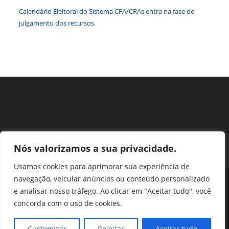
Calendário Eleitoral do Sistema CFA/CRAs entra na fase de
julgamento dos recursos
Nós valorizamos a sua privacidade.
Usamos cookies para aprimorar sua experiência de
navegação, veicular anúncios ou conteúdo personalizado
Perguntas Frequentes
Ouvidoria
Transparência e prestação de contas
e analisar nosso tráfego. Ao clicar em "Aceitar tudo", você
Assessoria de Imprensa
Portal SEI
LGPD
concorda com o uso de cookies.
Protocolo / Peticionamento
Setor de Autarquias Sul 1 Bloco L Edificio CFA - Asa Sul, Brasília -
Customizar
Rejeitar
Aceitar tudo