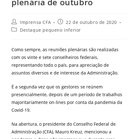
plenária de outubro
Autor
Post
Imprensa CFA
22 de outubro de 2020
do
publicado:
Categoria
Destaque pequeno inferior
post:
do
post:
Como sempre, as reuniões plenárias são realizadas
com os vinte e sete conselheiros federais,
representando todo o país, para apreciação de
assuntos diversos e de interesse da Administração.
É a segunda vez que os gestores se reúnem
presencialmente, depois de um período de trabalhos
majoritariamente on-lines por conta da pandemia da
Covid-19.
Na abertura, o presidente do Conselho Federal de
Administração (CFA), Mauro Kreuz, mencionou a