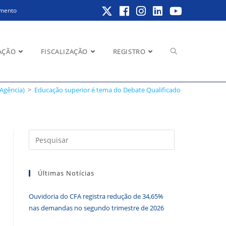
amento
Alternar
AÇÃO
FISCALIZAÇÃO
REGISTRO
(Agência)
>
Educação superior é tema do Debate Qualificado
pesquisa
Pressione
a
do
tecla
Últimas Notícias
“Esc”
para
Ouvidoria do CFA registra redução de 34,65%
fechar
site
nas demandas no segundo trimestre de 2026
o
painel