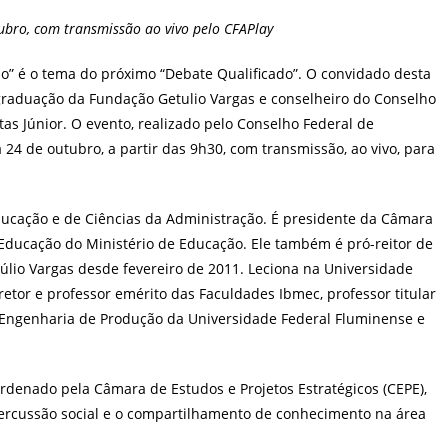
post:
ubro, com transmissão ao vivo pelo CFAPlay
ão” é o tema do próximo “Debate Qualificado”. O convidado desta
s-graduação da Fundação Getulio Vargas e conselheiro do Conselho
tas Júnior. O evento, realizado pelo Conselho Federal de
a 24 de outubro, a partir das 9h30, com transmissão, ao vivo, para
ucação e de Ciências da Administração. É presidente da Câmara
Educação do Ministério de Educação. Ele também é pró-reitor de
lio Vargas desde fevereiro de 2011. Leciona na Universidade
iretor e professor emérito das Faculdades Ibmec, professor titular
ngenharia de Produção da Universidade Federal Fluminense e
rdenado pela Câmara de Estudos e Projetos Estratégicos (CEPE),
ercussão social e o compartilhamento de conhecimento na área