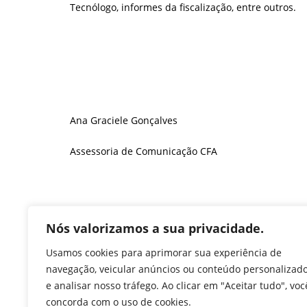
Tecnólogo, informes da fiscalização, entre outros.
Ana Graciele Gonçalves
Assessoria de Comunicação CFA
F
T
Li
W
M
Pr
Nós valorizamos a sua privacidade.
a
w
n
h
e
in
Usamos cookies para aprimorar sua experiência de
c
itt
k
at
ss
tF
navegação, veicular anúncios ou conteúdo personalizad
TAGS
:
CFA
,
DIREX
,
REUNIÃO DIRETORIA
e analisar nosso tráfego. Ao clicar em "Aceitar tudo", voc
e
er
e
s
e
ri
concorda com o uso de cookies.