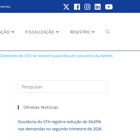
amento
Alternar
AÇÃO
FISCALIZAÇÃO
REGISTRO
a Administração
Diretores do CFA se reúnem para discutir assuntos da Administração
pesquisa
Pressione
a
do
tecla
Últimas Notícias
“Esc”
para
Ouvidoria do CFA registra redução de 34,65%
fechar
site
nas demandas no segundo trimestre de 2026
o
painel