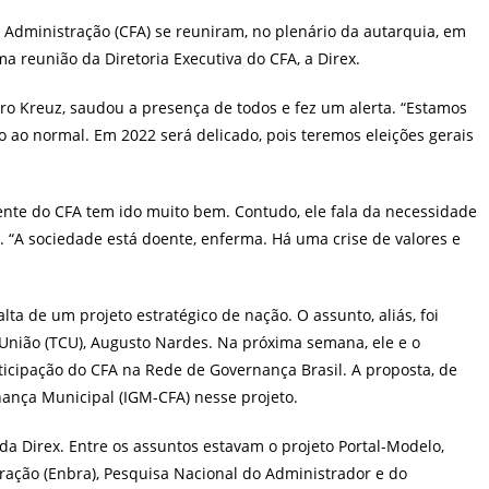
post:
 Administração (CFA) se reuniram, no plenário da autarquia, em
tima reunião da Diretoria Executiva do CFA, a Direx.
ro Kreuz, saudou a presença de todos e fez um alerta. “Estamos
o ao normal. Em 2022 será delicado, pois teremos eleições gerais
nte do CFA tem ido muito bem. Contudo, ele fala da necessidade
. “A sociedade está doente, enferma. Há uma crise de valores e
lta de um projeto estratégico de nação. O assunto, aliás, foi
 União (TCU), Augusto Nardes. Na próxima semana, ele e o
rticipação do CFA na Rede de Governança Brasil. A proposta, de
nança Municipal (IGM-CFA) nesse projeto.
da Direx. Entre os assuntos estavam o projeto Portal-Modelo,
tração (Enbra), Pesquisa Nacional do Administrador e do