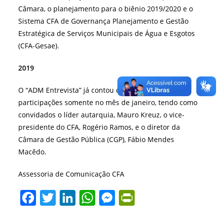
Câmara, o planejamento para o biênio 2019/2020 e o
Sistema CFA de Governança Planejamento e Gestão
Estratégica de Serviços Municipais de Água e Esgotos
(CFA-Gesae).
2019
O “ADM Entrevista” já contou com outras três
participações somente no mês de janeiro, tendo como
convidados o líder autarquia, Mauro Kreuz, o vice-
presidente do CFA, Rogério Ramos, e o diretor da
Câmara de Gestão Pública (CGP), Fábio Mendes
Macêdo.
Assessoria de Comunicação CFA
F
T
Li
W
M
Pr
a
w
n
h
e
in