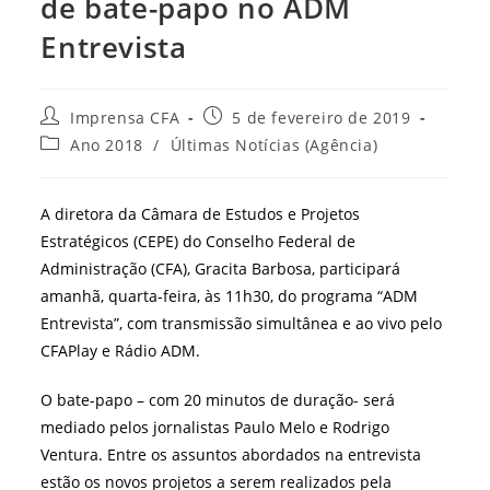
de bate-papo no ADM
Entrevista
Autor
Post
Imprensa CFA
5 de fevereiro de 2019
do
publicado:
Categoria
Ano 2018
/
Últimas Notícias (Agência)
post:
do
post:
A diretora da Câmara de Estudos e Projetos
Estratégicos (CEPE) do Conselho Federal de
Administração (CFA), Gracita Barbosa, participará
amanhã, quarta-feira, às 11h30, do programa “ADM
Entrevista”, com transmissão simultânea e ao vivo pelo
CFAPlay e Rádio ADM.
O bate-papo – com 20 minutos de duração- será
mediado pelos jornalistas Paulo Melo e Rodrigo
Ventura. Entre os assuntos abordados na entrevista
estão os novos projetos a serem realizados pela