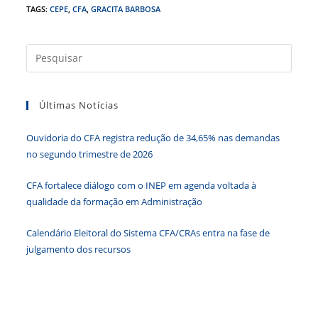
c
itt
k
at
ss
tF
TAGS
:
CEPE
,
CFA
,
GRACITA BARBOSA
e
er
e
s
e
ri
b
dI
A
n
e
Press
a
o
n
p
g
n
tecla
o
p
er
dl
Últimas Notícias
“Esc”
k
y
para
Ouvidoria do CFA registra redução de 34,65% nas demandas
fecha
no segundo trimestre de 2026
o
paine
CFA fortalece diálogo com o INEP em agenda voltada à
de
qualidade da formação em Administração
pesqu
Calendário Eleitoral do Sistema CFA/CRAs entra na fase de
julgamento dos recursos