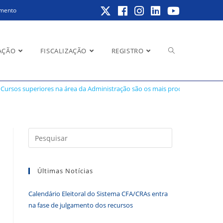
amento
Alternar
AÇÃO
FISCALIZAÇÃO
REGISTRO
Cursos superiores na área da Administração são os mais procurados
>
CFP
pesquisa
Pressione
a
do
tecla
Últimas Notícias
“Esc”
para
Calendário Eleitoral do Sistema CFA/CRAs entra
fechar
site
na fase de julgamento dos recursos
o
painel