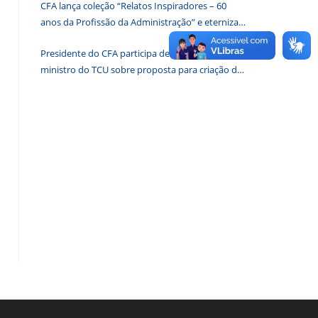
CFA lança coleção “Relatos Inspiradores – 60
de
anos da Profissão da Administração” e eterniza
pesquisa.
histórias que transformam o Brasil
Presidente do CFA participa de reunião com
ministro do TCU sobre proposta para criação de
associações dos Conselhos Federais