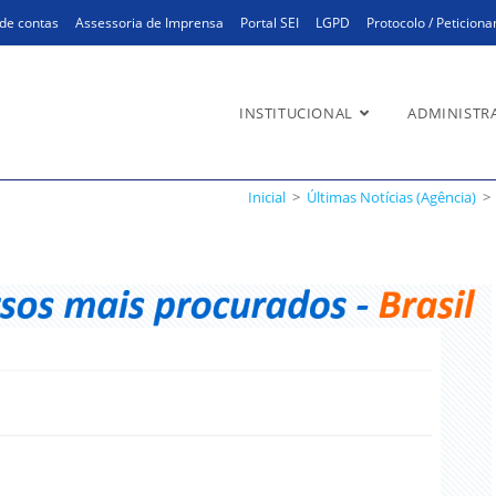
de contas
Assessoria de Imprensa
Portal SEI
LGPD
Protocolo / Peticion
INSTITUCIONAL
ADMINISTR
Inicial
>
Últimas Notícias (Agência)
>