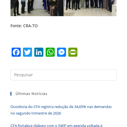
Fonte: CRA-TO
F
T
Li
W
M
Pr
a
w
n
h
e
in
c
itt
k
at
ss
tF
Press
e
er
e
s
e
ri
a
b
dI
A
n
e
tecla
Últimas Notícias
“Esc”
o
n
p
g
n
para
o
p
er
dl
Ouvidoria do CFA registra redução de 34,65% nas demandas
fecha
k
y
no segundo trimestre de 2026
o
paine
CFA fortalece diálogo com o INEP em agenda voltada à