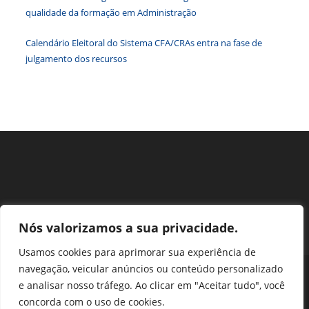
de
qualidade da formação em Administração
pesqu
Calendário Eleitoral do Sistema CFA/CRAs entra na fase de
julgamento dos recursos
Nós valorizamos a sua privacidade.
Usamos cookies para aprimorar sua experiência de
navegação, veicular anúncios ou conteúdo personalizado
Perguntas Frequentes
Ouvidoria
Transparência e prestação de contas
e analisar nosso tráfego. Ao clicar em "Aceitar tudo", você
Assessoria de Imprensa
Portal SEI
LGPD
concorda com o uso de cookies.