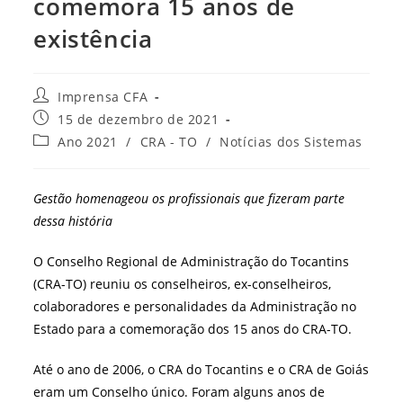
comemora 15 anos de
existência
Autor
Imprensa CFA
do
Post
15 de dezembro de 2021
post:
publicado:
Categoria
Ano 2021
/
CRA - TO
/
Notícias dos Sistemas
do
post:
Gestão homenageou os profissionais que fizeram parte
dessa história
O Conselho Regional de Administração do Tocantins
(CRA-TO) reuniu os conselheiros, ex-conselheiros,
colaboradores e personalidades da Administração no
Estado para a comemoração dos 15 anos do CRA-TO.
Até o ano de 2006, o CRA do Tocantins e o CRA de Goiás
eram um Conselho único. Foram alguns anos de