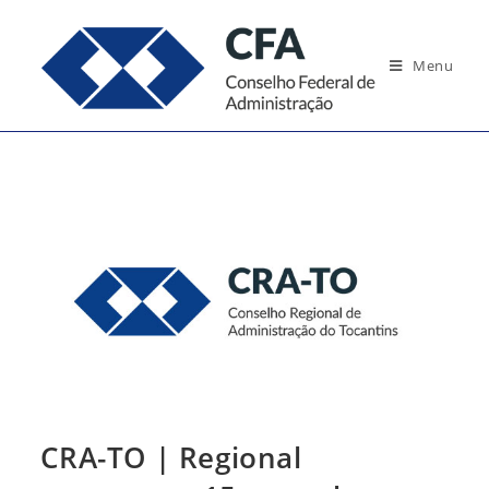
Ir
para
Menu
o
conteúdo
CRA-TO | Regional