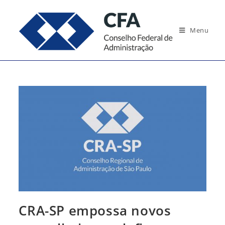
Ir
para
Menu
o
conteúdo
CRA-SP empossa novos