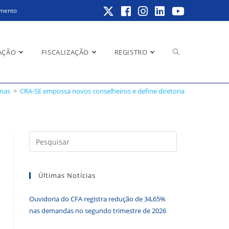
amento
Alternar
AÇÃO
FISCALIZAÇÃO
REGISTRO
a
emas
>
CRA-SE empossa novos conselheiros e define diretoria
pesquisa
Pressione
a
do
tecla
Últimas Notícias
“Esc”
para
Ouvidoria do CFA registra redução de 34,65%
fechar
site
nas demandas no segundo trimestre de 2026
o
painel