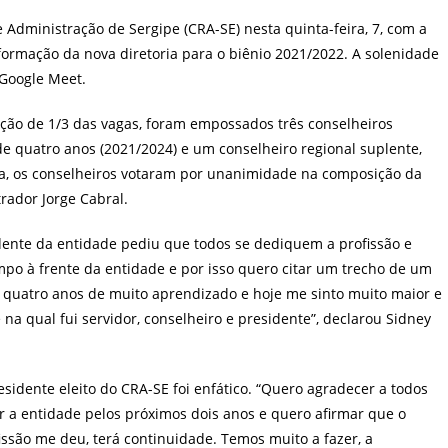
post:
 Administração de Sergipe (CRA-SE) nesta quinta-feira, 7, com a
 formação da nova diretoria para o biênio 2021/2022. A solenidade
 Google Meet.
ção de 1/3 das vagas, foram empossados três conselheiros
de quatro anos (2021/2024) e um conselheiro regional suplente,
a, os conselheiros votaram por unanimidade na composição da
rador Jorge Cabral.
dente da entidade pediu que todos se dediquem a profissão e
po à frente da entidade e por isso quero citar um trecho de um
m quatro anos de muito aprendizado e hoje me sinto muito maior e
na qual fui servidor, conselheiro e presidente”, declarou Sidney
idente eleito do CRA-SE foi enfático. “Quero agradecer a todos
a entidade pelos próximos dois anos e quero afirmar que o
issão me deu, terá continuidade. Temos muito a fazer, a