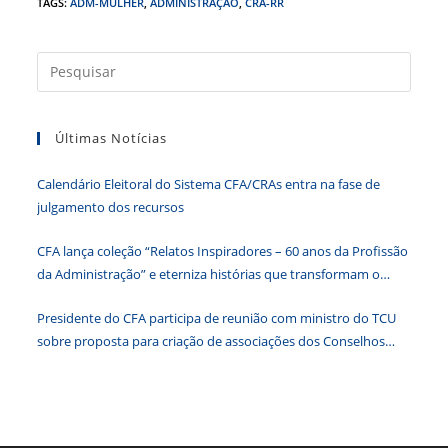
c
itt
k
at
ss
tF
TAGS
:
ADM-MULHER
,
ADMINISTRAÇÃO
,
CRA-RR
e
er
e
s
e
ri
b
dI
A
n
e
Press
a
o
n
p
g
n
tecla
o
p
er
dl
Últimas Notícias
“Esc”
k
y
para
Calendário Eleitoral do Sistema CFA/CRAs entra na fase de
fecha
julgamento dos recursos
o
paine
CFA lança coleção “Relatos Inspiradores – 60 anos da Profissão
de
da Administração” e eterniza histórias que transformam o
pesqu
Brasil
Presidente do CFA participa de reunião com ministro do TCU
sobre proposta para criação de associações dos Conselhos
Federais