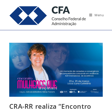
Ir
para
Menu
o
conteúdo
CRA-RR realiza “Encontro