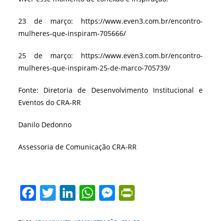
23 de março: https://www.even3.com.br/encontro-
mulheres-que-inspiram-705666/
25 de março: https://www.even3.com.br/encontro-
mulheres-que-inspiram-25-de-marco-705739/
Fonte: Diretoria de Desenvolvimento Institucional e
Eventos do CRA-RR
Danilo Dedonno
Assessoria de Comunicação CRA-RR
F
T
Li
W
M
Pr
a
w
n
h
e
in