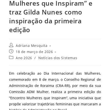
Mulheres que Inspiram” e
traz Gilda Nunes como
inspiração da primeira
edição
Autor
Adriana Mesquita
do
Post
18 de março de 2026
post:
publicado:
Categoria
Ano 2026
/
Notícias dos Sistemas
do
post:
Em celebração ao Dia Internacional das Mulheres,
comemorado em 8 de março, o Conselho Regional de
Administração de Roraima (CRA-RR), por meio da sua
Comissão ADM Mulher, realiza a primeira edição do
“Encontro Mulheres que Inspiram”, uma iniciativa que
propõe valorizar trajetórias femininas que marcaram a