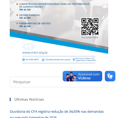
Press
a
tecla
Últimas Notícias
“Esc”
para
Ouvidoria do CFA registra redução de 34,65% nas demandas
fecha
no segundo trimestre de 2026