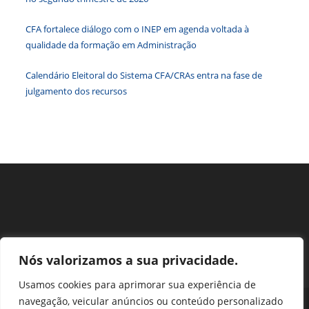
o
paine
CFA fortalece diálogo com o INEP em agenda voltada à
de
qualidade da formação em Administração
pesqu
Calendário Eleitoral do Sistema CFA/CRAs entra na fase de
julgamento dos recursos
Nós valorizamos a sua privacidade.
Usamos cookies para aprimorar sua experiência de
navegação, veicular anúncios ou conteúdo personalizado
Perguntas Frequentes
Ouvidoria