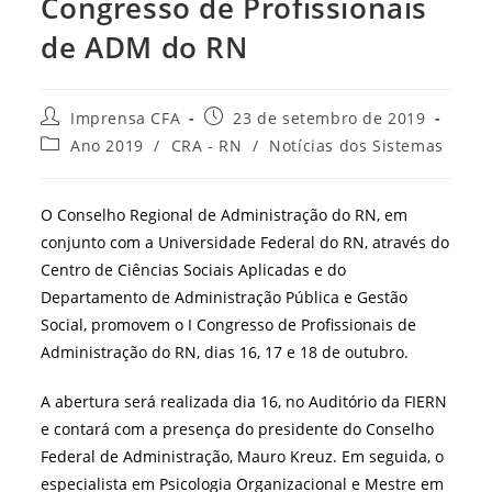
Congresso de Profissionais
de ADM do RN
Autor
Post
Imprensa CFA
23 de setembro de 2019
do
publicado:
Categoria
Ano 2019
/
CRA - RN
/
Notícias dos Sistemas
post:
do
post:
O Conselho Regional de Administração do RN, em
conjunto com a Universidade Federal do RN, através do
Centro de Ciências Sociais Aplicadas e do
Departamento de Administração Pública e Gestão
Social, promovem o I Congresso de Profissionais de
Administração do RN, dias 16, 17 e 18 de outubro.
A abertura será realizada dia 16, no Auditório da FIERN
e contará com a presença do presidente do Conselho
Federal de Administração, Mauro Kreuz. Em seguida, o
especialista em Psicologia Organizacional e Mestre em