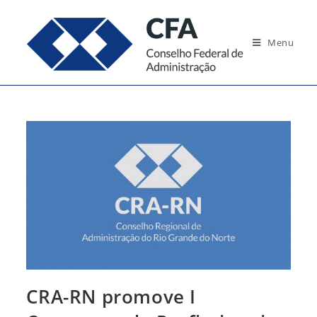
Ir
para
Menu
o
conteúdo
CRA-RN promove I