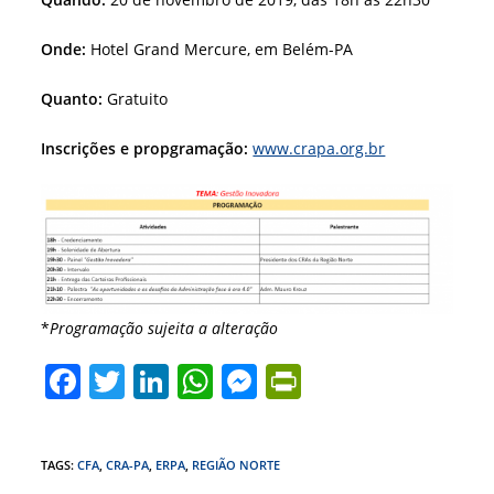
Onde:
Hotel Grand Mercure, em Belém-PA
Quanto:
Gratuito
Inscrições e propgramação:
www.crapa.org.br
*
Programação sujeita a alteração
F
T
Li
W
M
Pr
a
w
n
h
e
in
c
itt
k
at
ss
tF
TAGS
:
CFA
,
CRA-PA
,
ERPA
,
REGIÃO NORTE
e
er
e
s
e
ri