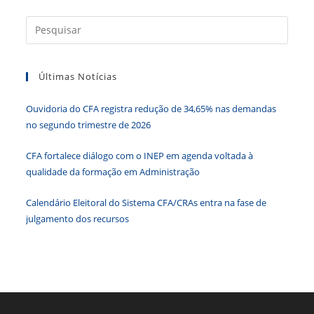
b
dI
A
n
e
Press
o
n
p
g
n
a
o
p
er
dl
tecla
Últimas Notícias
k
y
“Esc”
para
Ouvidoria do CFA registra redução de 34,65% nas demandas
fecha
no segundo trimestre de 2026
o
paine
CFA fortalece diálogo com o INEP em agenda voltada à
de
qualidade da formação em Administração
pesqu
Calendário Eleitoral do Sistema CFA/CRAs entra na fase de
julgamento dos recursos