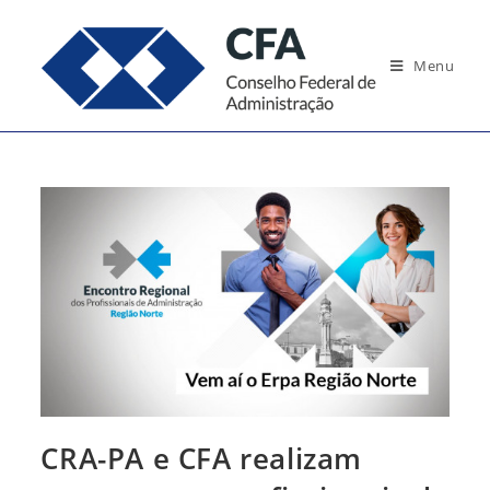
Ir
para
Menu
o
conteúdo
CRA-PA e CFA realizam