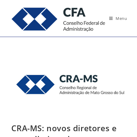
Ir
para
Menu
o
conteúdo
CRA-MS: novos diretores e