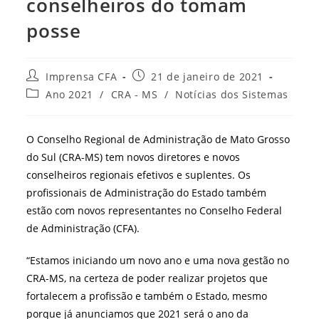
conselheiros do tomam
posse
Autor
Post
Imprensa CFA
21 de janeiro de 2021
do
publicado:
Categoria
Ano 2021
/
CRA - MS
/
Notícias dos Sistemas
post:
do
post:
O Conselho Regional de Administração de Mato Grosso
do Sul (CRA-MS) tem novos diretores e novos
conselheiros regionais efetivos e suplentes. Os
profissionais de Administração do Estado também
estão com novos representantes no Conselho Federal
de Administração (CFA).
“Estamos iniciando um novo ano e uma nova gestão no
CRA-MS, na certeza de poder realizar projetos que
fortalecem a profissão e também o Estado, mesmo
porque já anunciamos que 2021 será o ano da