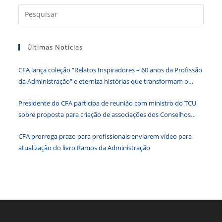
b
dI
A
n
e
Press
a
o
n
p
g
n
tecla
o
p
er
dl
Últimas Notícias
“Esc”
k
y
para
CFA lança coleção “Relatos Inspiradores – 60 anos da Profissão
fecha
da Administração” e eterniza histórias que transformam o
o
Brasil
paine
Presidente do CFA participa de reunião com ministro do TCU
de
sobre proposta para criação de associações dos Conselhos
pesqu
Federais
CFA prorroga prazo para profissionais enviarem vídeo para
atualização do livro Ramos da Administração