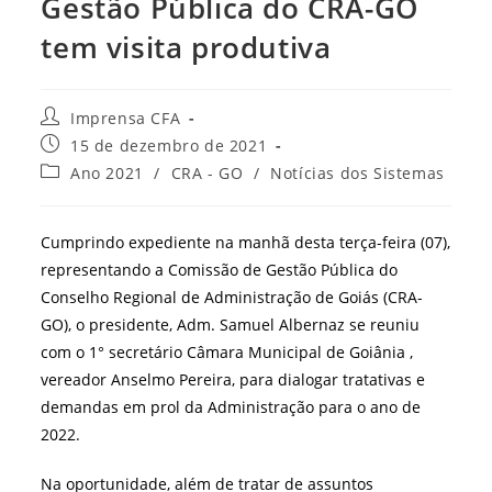
Gestão Pública do CRA-GO
tem visita produtiva
Autor
Imprensa CFA
do
Post
15 de dezembro de 2021
post:
publicado:
Categoria
Ano 2021
/
CRA - GO
/
Notícias dos Sistemas
do
post:
Cumprindo expediente na manhã desta terça-feira (07),
representando a Comissão de Gestão Pública do
Conselho Regional de Administração de Goiás (CRA-
GO), o presidente, Adm. Samuel Albernaz se reuniu
com o 1° secretário Câmara Municipal de Goiânia ,
vereador Anselmo Pereira, para dialogar tratativas e
demandas em prol da Administração para o ano de
2022.
Na oportunidade, além de tratar de assuntos