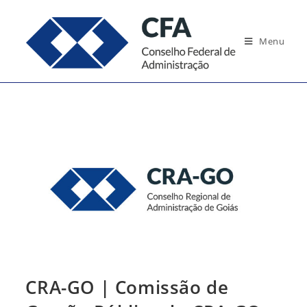
Ir
para
Menu
o
conteúdo
CRA-GO | Comissão de