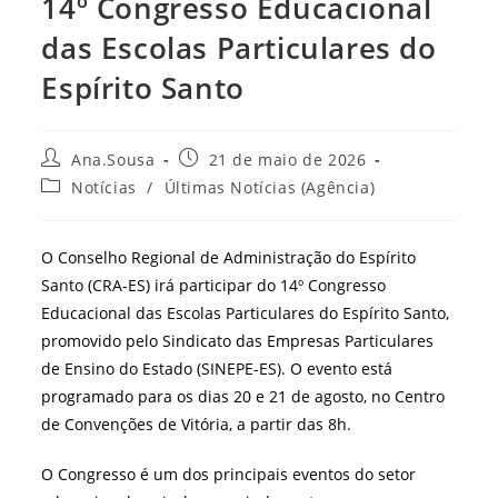
14º Congresso Educacional
das Escolas Particulares do
Espírito Santo
Autor
Post
Ana.Sousa
21 de maio de 2026
do
publicado:
Categoria
Notícias
/
Últimas Notícias (Agência)
post:
do
post:
O Conselho Regional de Administração do Espírito
Santo (CRA-ES) irá participar do 14º Congresso
Educacional das Escolas Particulares do Espírito Santo,
promovido pelo Sindicato das Empresas Particulares
de Ensino do Estado (SINEPE-ES). O evento está
programado para os dias 20 e 21 de agosto, no Centro
de Convenções de Vitória, a partir das 8h.
O Congresso é um dos principais eventos do setor