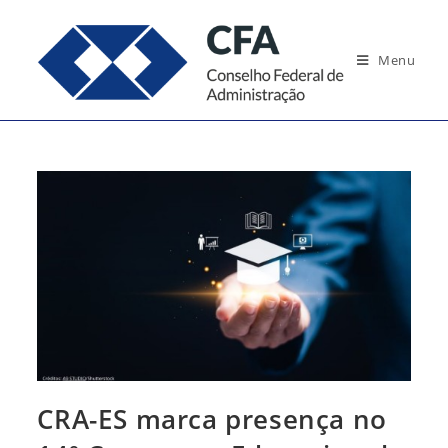
Ir
para
Menu
o
conteúdo
CRA-ES marca presença no