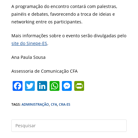
A programação do encontro contará com palestras,
painéis e debates, favorecendo a troca de ideias e
networking entre os participantes.
Mais informações sobre o evento serão divulgadas pelo
site do Sinepe-ES
.
Ana Paula Sousa
Assessoria de Comunicação CFA
F
T
Li
W
M
Pr
a
w
n
h
e
in
c
itt
k
at
ss
tF
TAGS
:
ADMINISTRAÇÃO
,
CFA
,
CRA-ES
e
er
e
s
e
ri
b
dI
A
n
e
Press
a
o
n
p
g
n