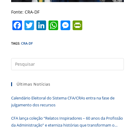
Fonte: CRA-DF
F
T
Li
W
M
Pr
a
w
n
h
e
in
c
itt
k
at
ss
tF
TAGS
:
CRA-DF
e
er
e
s
e
ri
b
dI
A
n
e
Press
a
o
n
p
g
n
tecla
o
p
er
dl
Últimas Notícias
“Esc”
k
y
para
Calendário Eleitoral do Sistema CFA/CRAs entra na fase de
fecha
julgamento dos recursos
o
paine
CFA lança coleção “Relatos Inspiradores – 60 anos da Profissão
de
da Administração” e eterniza histórias que transformam o
pesqu
Brasil