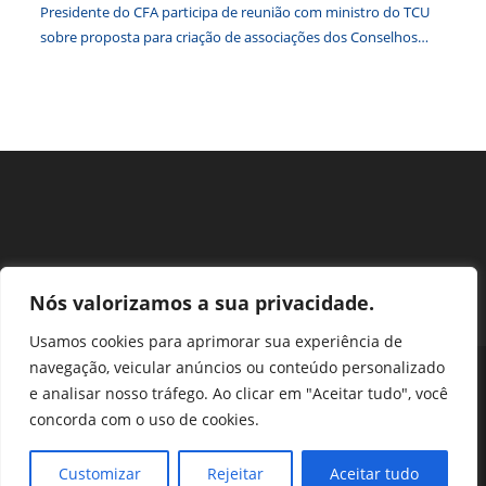
Presidente do CFA participa de reunião com ministro do TCU
sobre proposta para criação de associações dos Conselhos
Federais
Nós valorizamos a sua privacidade.
Usamos cookies para aprimorar sua experiência de
navegação, veicular anúncios ou conteúdo personalizado
Perguntas Frequentes
Ouvidoria
Transparência e prestação de contas
e analisar nosso tráfego. Ao clicar em "Aceitar tudo", você
Assessoria de Imprensa
Portal SEI
LGPD
concorda com o uso de cookies.
Protocolo / Peticionamento
Setor de Autarquias Sul 1 Bloco L Edificio CFA - Asa Sul, Brasília -
Customizar
Rejeitar
Aceitar tudo
DF, 70070-932 | Telefone: (61) 3218-1800 | cfa@cfa.org.br |