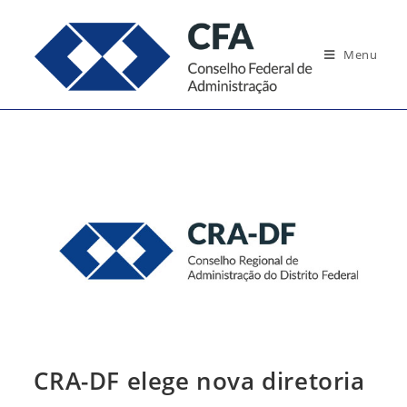
Ir
para
Menu
o
conteúdo
CRA-DF elege nova diretoria