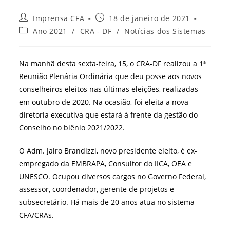
Autor
Post
Imprensa CFA
18 de janeiro de 2021
do
publicado:
Categoria
Ano 2021
/
CRA - DF
/
Notícias dos Sistemas
post:
do
post:
Na manhã desta sexta-feira, 15, o CRA-DF realizou a 1ª
Reunião Plenária Ordinária que deu posse aos novos
conselheiros eleitos nas últimas eleições, realizadas
em outubro de 2020. Na ocasião, foi eleita a nova
diretoria executiva que estará à frente da gestão do
Conselho no biênio 2021/2022.
O Adm. Jairo Brandizzi, novo presidente eleito, é ex-
empregado da EMBRAPA, Consultor do IICA, OEA e
UNESCO. Ocupou diversos cargos no Governo Federal,
assessor, coordenador, gerente de projetos e
subsecretário. Há mais de 20 anos atua no sistema
CFA/CRAs.