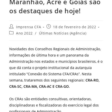
Maranhão, Acre e Goiás são
os destaques de hoje!
Autor
Post
Imprensa CFA
18 de fevereiro de 2022
do
publicado:
Categoria
Ano 2022
/
Últimas Notícias (Agência)
post:
do
post:
Novidades dos Conselhos Regionais de Administração,
informações de última hora e um panorama da
Administração nos estados e municípios brasileiros, é o
que dá conta o projeto institucional da autarquia
intitulado “Conexão do Sistema CFA/CRAs”. Nesta
semana, trataremos dos seguintes regionais:
CRA-RO,
CRA-SC, CRA-MA, CRA-AC E CRA-GO.
Os CRAs são entidades consultivas, orientadoras,
disciplinadoras e fiscalizadoras do exercício legal dos
profissionais de Administração.