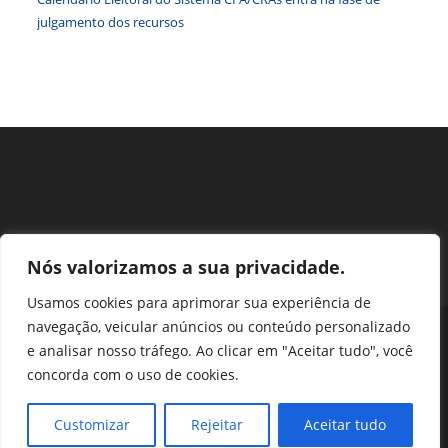
julgamento dos recursos
Nós valorizamos a sua privacidade.
Usamos cookies para aprimorar sua experiência de
navegação, veicular anúncios ou conteúdo personalizado
Perguntas Frequentes
Ouvidoria
Transparência e prestação de contas
e analisar nosso tráfego. Ao clicar em "Aceitar tudo", você
Assessoria de Imprensa
Portal SEI
LGPD
concorda com o uso de cookies.
Protocolo / Peticionamento
Setor de Autarquias Sul 1 Bloco L Edificio CFA - Asa Sul, Brasília -
Customizar
Rejeitar
Aceitar tudo
DF, 70070-932 | Telefone: (61) 3218-1800 | cfa@cfa.org.br |
Copyright - 2024 CFA | All Rights Reserved | Powered by CFA