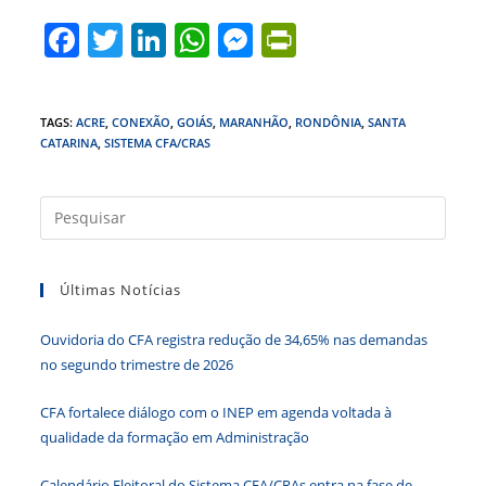
F
T
Li
W
M
Pr
a
w
n
h
e
in
c
itt
k
at
ss
tF
TAGS
:
ACRE
,
CONEXÃO
,
GOIÁS
,
MARANHÃO
,
RONDÔNIA
,
SANTA
e
er
e
s
e
ri
CATARINA
,
SISTEMA CFA/CRAS
b
dI
A
n
e
o
n
p
g
n
Press
o
p
er
dl
a
tecla
k
y
Últimas Notícias
“Esc”
para
Ouvidoria do CFA registra redução de 34,65% nas demandas
fecha
no segundo trimestre de 2026
o
paine
CFA fortalece diálogo com o INEP em agenda voltada à
de
qualidade da formação em Administração
pesqu
Calendário Eleitoral do Sistema CFA/CRAs entra na fase de