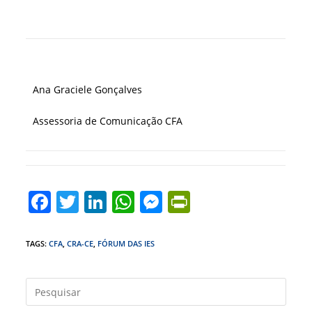
Ana Graciele Gonçalves
Assessoria de Comunicação CFA
F
T
Li
W
M
Pr
a
w
n
h
e
in
c
itt
k
at
ss
tF
TAGS
:
CFA
,
CRA-CE
,
FÓRUM DAS IES
e
er
e
s
e
ri
b
dI
A
n
e
Press
a