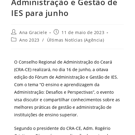
Administração e Gestão de
IES para junho
Autor
Post
Ana Graciele
11 de maio de 2023
do
publicado:
Categoria
Ano 2023
/
Últimas Notícias (Agência)
post:
do
post:
O Conselho Regional de Administração do Ceará
(CRA-CE) realizará, no dia 16 de junho, a oitava
edição do Fórum de Administração e Gestão de IES.
Com o tema “O ensino e aprendizagem da
Administração: Desafios e Perspectivas”, o evento
visa discutir e compartilhar conhecimentos sobre as
melhores práticas de gestão e administração de
instituições de ensino superior.
Segundo o presidente do CRA-CE, Adm. Rogério