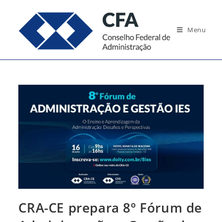
Ir
para
Menu
o
conteúdo
CRA-CE prepara 8º Fórum de