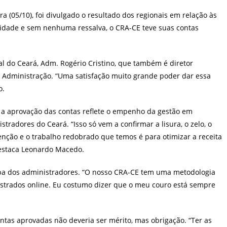
post:
ra (05/10), foi divulgado o resultado dos regionais em relação às
midade e sem nenhuma ressalva, o CRA-CE teve suas contas
al do Ceará, Adm. Rogério Cristino, que também é diretor
e Administração. “Uma satisfação muito grande poder dar essa
o.
 a aprovação das contas reflete o empenho da gestão em
radores do Ceará. “Isso só vem a confirmar a lisura, o zelo, o
enção e o trabalho redobrado que temos é para otimizar a receita
destaca Leonardo Macedo.
ba dos administradores. “O nosso CRA-CE tem uma metodologia
ostrados online. Eu costumo dizer que o meu couro está sempre
ontas aprovadas não deveria ser mérito, mas obrigação. “Ter as