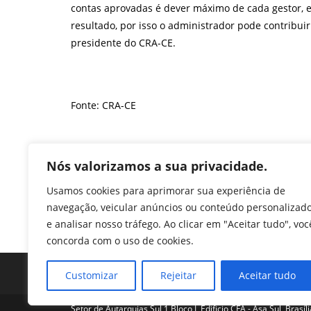
contas aprovadas é dever máximo de cada gestor, e
resultado, por isso o administrador pode contribui
presidente do CRA-CE.
Fonte: CRA-CE
F
T
Li
W
M
Pr
Nós valorizamos a sua privacidade.
a
w
n
h
e
in
Usamos cookies para aprimorar sua experiência de
c
itt
k
at
ss
tF
navegação, veicular anúncios ou conteúdo personalizad
TAGS
:
CRA-CE
e analisar nosso tráfego. Ao clicar em "Aceitar tudo", voc
e
er
e
s
e
ri
concorda com o uso de cookies.
b
dI
A
n
e
o
n
p
g
n
Customizar
Rejeitar
Aceitar tudo
o
p
er
dl
Setor de Autarquias Sul 1 Bloco L Edificio CFA - Asa Sul, Brasíl