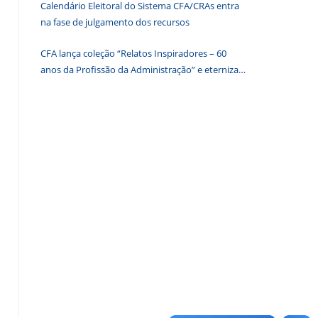
Calendário Eleitoral do Sistema CFA/CRAs entra
de
na fase de julgamento dos recursos
pesquisa.
CFA lança coleção “Relatos Inspiradores – 60
anos da Profissão da Administração” e eterniza
histórias que transformam o Brasil