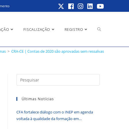
amento
Alternar
AÇÃO
FISCALIZAÇÃO
REGISTRO
as
emas
>
CRA-CE | Contas de 2020 são aprovadas sem ressalvas
pesquisa
Pressione
a
do
tecla
Últimas Notícias
“Esc”
para
CFA fortalece diálogo com o INEP em agenda
fechar
site
voltada à qualidade da formação em
o
Administração
painel