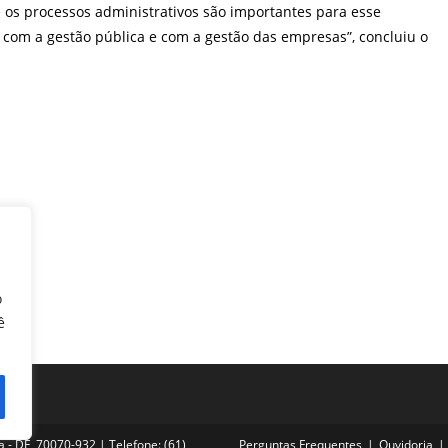
 os processos administrativos são importantes para esse
r com a gestão pública e com a gestão das empresas”, concluiu o
o
ê
ia - DF, 70070-932 | Telefone: (61)
Perguntas Frequentes
Ouvidoria