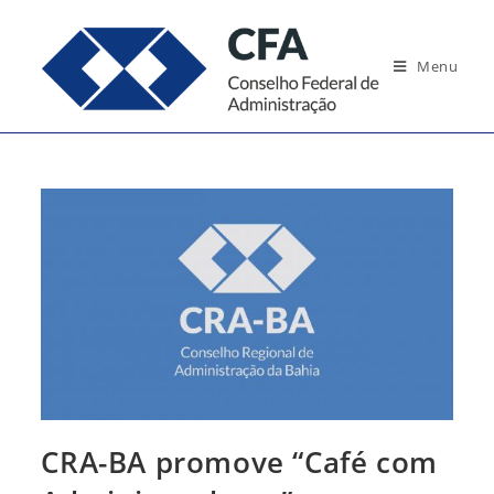
Ir
para
Menu
o
conteúdo
CRA-BA promove “Café com