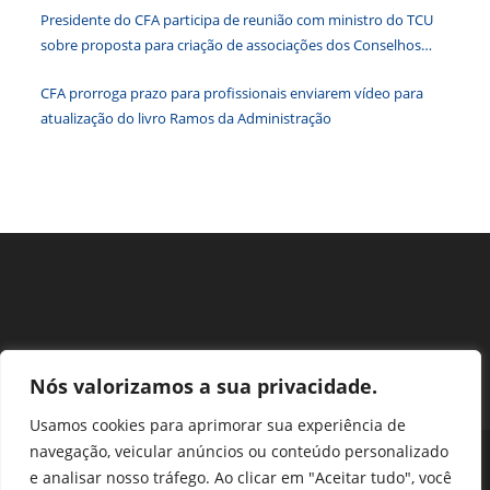
paine
Presidente do CFA participa de reunião com ministro do TCU
de
sobre proposta para criação de associações dos Conselhos
pesqu
Federais
CFA prorroga prazo para profissionais enviarem vídeo para
atualização do livro Ramos da Administração
Nós valorizamos a sua privacidade.
Usamos cookies para aprimorar sua experiência de
navegação, veicular anúncios ou conteúdo personalizado
Perguntas Frequentes
Ouvidoria
Transparência e prestação de contas
e analisar nosso tráfego. Ao clicar em "Aceitar tudo", você