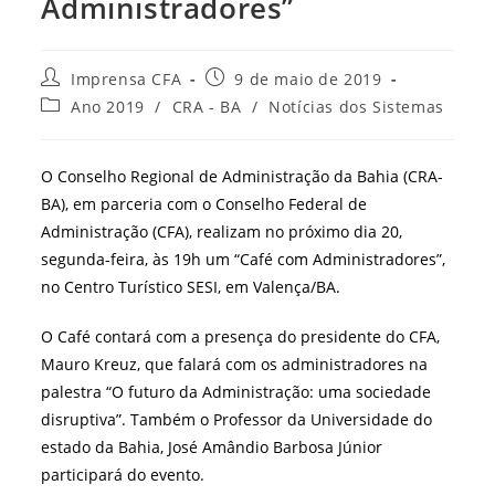
Administradores”
Autor
Post
Imprensa CFA
9 de maio de 2019
do
publicado:
Categoria
Ano 2019
/
CRA - BA
/
Notícias dos Sistemas
post:
do
post:
O Conselho Regional de Administração da Bahia (CRA-
BA), em parceria com o Conselho Federal de
Administração (CFA), realizam no próximo dia 20,
segunda-feira, às 19h um “Café com Administradores”,
no Centro Turístico SESI, em Valença/BA.
O Café contará com a presença do presidente do CFA,
Mauro Kreuz, que falará com os administradores na
palestra “O futuro da Administração: uma sociedade
disruptiva”. Também o Professor da Universidade do
estado da Bahia, José Amândio Barbosa Júnior
participará do evento.