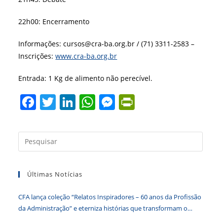
22h00: Encerramento
Informações: cursos@cra-ba.org.br / (71) 3311-2583 –
Inscrições:
www.cra-ba.org.br
Entrada: 1 Kg de alimento não perecível.
F
T
Li
W
M
Pr
a
w
n
h
e
in
c
itt
k
at
ss
tF
Press
e
er
e
s
e
ri
a
b
dI
A
n
e
tecla
Últimas Notícias
“Esc”
o
n
p
g
n
para
o
p
er
dl
CFA lança coleção “Relatos Inspiradores – 60 anos da Profissão
fecha
k
y
da Administração” e eterniza histórias que transformam o
o
Brasil