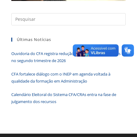
Press
a
tecla
Últimas Notícias
“Esc”
para
Ouvidoria do CFA registra redução de 34,65% nas demandas
fecha
no segundo trimestre de 2026
o
paine
CFA fortalece diálogo com o INEP em agenda voltada à
de
qualidade da formação em Administração
pesqu
Calendário Eleitoral do Sistema CFA/CRAs entra na fase de
julgamento dos recursos