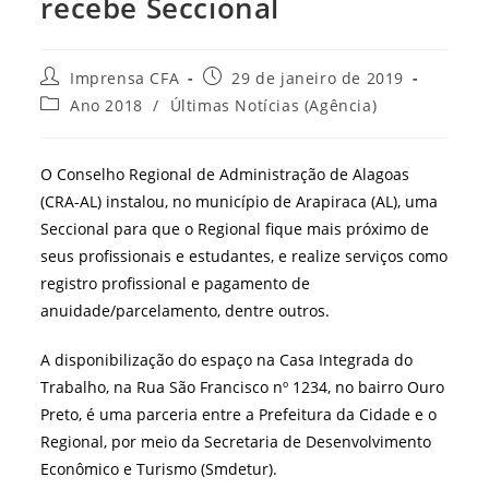
recebe Seccional
Autor
Post
Imprensa CFA
29 de janeiro de 2019
do
publicado:
Categoria
Ano 2018
/
Últimas Notícias (Agência)
post:
do
post:
O Conselho Regional de Administração de Alagoas
(CRA-AL) instalou, no município de Arapiraca (AL), uma
Seccional para que o Regional fique mais próximo de
seus profissionais e estudantes, e realize serviços como
registro profissional e pagamento de
anuidade/parcelamento, dentre outros.
A disponibilização do espaço na Casa Integrada do
Trabalho, na Rua São Francisco nº 1234, no bairro Ouro
Preto, é uma parceria entre a Prefeitura da Cidade e o
Regional, por meio da Secretaria de Desenvolvimento
Econômico e Turismo (Smdetur).