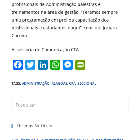
profissionais de Administração palestras e
treinamentos na área de gestão. “Teremos sempre
uma programação em prol da capacitação dos
profissionais e estudantes daqui”, concluiu Jociara
Correia.
Assessoria de Comunicação CFA
F
T
Li
W
M
Pr
a
w
n
h
e
in
c
itt
k
at
ss
tF
TAGS
:
ADMINISTRAÇÃO
,
ALAGOAS
,
CRA
,
SECCIONAL
e
er
e
s
e
ri
b
dI
A
n
e
Press
a
o
n
p
g
n
tecla
o
p
er
dl
Últimas Notícias
“Esc”
k
y
para
Ouvidoria do CFA registra redução de 34,65% nas demandas